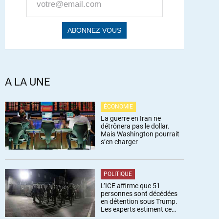
A LA UNE
ÉCONOMIE
La guerre en Iran ne
détrônera pas le dollar.
Mais Washington pourrait
s’en charger
POLITIQUE
L’ICE affirme que 51
personnes sont décédées
en détention sous Trump.
Les experts estiment ce
chiffre sous-estimé