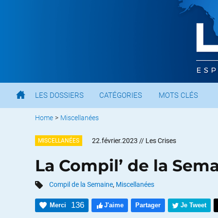
LES DOSSIERS
CATÉGORIES
MOTS CLÉS
Home
>
Miscellanées
22.février.2023
// Les Crises
MISCELLANÉES
La Compil’ de la Sem
Compil de la Semaine
,
Miscellanées
136
Merci
J'aime
Partager
Je Tweet