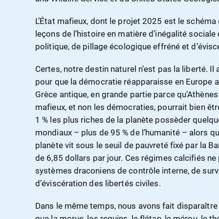
L’État mafieux, dont le projet 2025 est le schéma d
leçons de l’histoire en matière d’inégalité social
politique, de pillage écologique effréné et d’éviscé
Certes, notre destin naturel n’est pas la liberté. Il
pour que la démocratie réapparaisse en Europe 
Grèce antique, en grande partie parce qu’Athènes 
mafieux, et non les démocraties, pourrait bien être 
1 % les plus riches de la planète possèder quelque
mondiaux – plus de 95 % de l’humanité – alors qu
planète vit sous le seuil de pauvreté fixé par la 
de 6,85 dollars par jour. Ces régimes calcifiés n
systèmes draconiens de contrôle interne, de surve
d’éviscération des libertés civiles.
Dans le même temps, nous avons fait disparaître
que la morue, les requins, le flétan, le mérou, le th