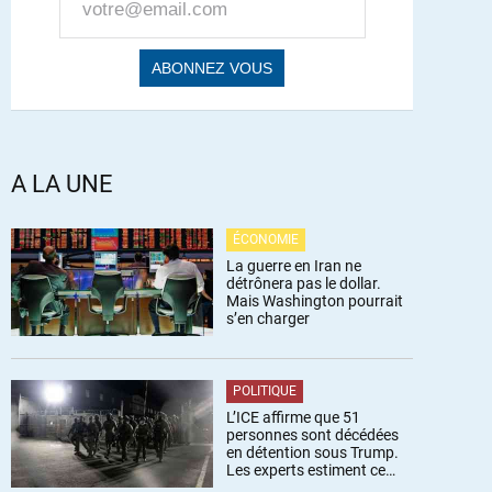
A LA UNE
ÉCONOMIE
La guerre en Iran ne
détrônera pas le dollar.
Mais Washington pourrait
s’en charger
POLITIQUE
L’ICE affirme que 51
personnes sont décédées
en détention sous Trump.
Les experts estiment ce
chiffre sous-estimé