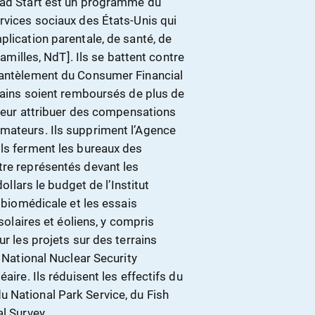
Head Start est un programme du
rvices sociaux des États-Unis qui
plication parentale, de santé, de
familles, NdT]. Ils se battent contre
émantèlement du Consumer Financial
icains soient remboursés de plus de
, leur attribuer des compensations
mateurs. Ils suppriment l’Agence
Ils ferment les bureaux des
tre représentés devant les
ollars le budget de l’Institut
e biomédicale et les essais
 solaires et éoliens, y compris
ur les projets sur des terrains
a National Nuclear Security
aire. Ils réduisent les effectifs du
 National Park Service, du Fish
l Survey.