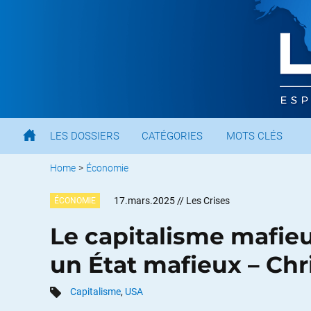
LES DOSSIERS
CATÉGORIES
MOTS CLÉS
Home
>
Économie
17.mars.2025
// Les Crises
ÉCONOMIE
Le capitalisme mafieu
un État mafieux – Ch
Capitalisme
,
USA