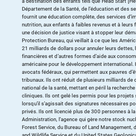
à destination des enfants tels que Head Start [
Département de la Santé, de l’éducation et des se
fournit une éducation complète, des services d’im
nutrition, aux enfants à faibles revenus et à leurs 
une décision de justice visant à stopper leur d
Protection Bureau, qui veillait à ce que les Amér
21 milliards de dollars pour annuler leurs dettes
financières et d’autres formes d’aide aux consom
américaine pour le développement international. 
avocats fédéraux, qui permettent aux pauvres d’ê
tribunaux. Ils ont réduit de plusieurs milliards de d
national de la santé, mettant en péril la recherch
cliniques. Ils ont gelé les permis pour les projets
lorsqu’il s’agissait des signatures nécessaires po
privés. Ils ont licencié plus de 300 personnes à l
Administration, l’agence qui gère notre stock nuclé
Forest Service, du Bureau of Land Management, du
and Wildlife Service et du United States Geologica