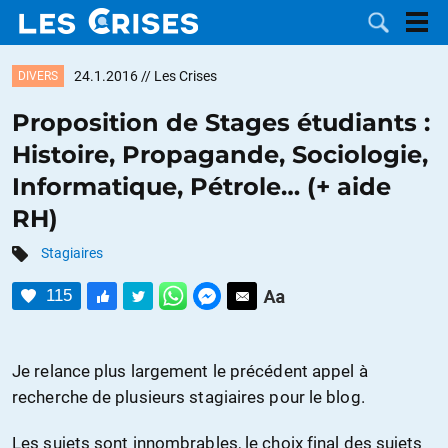
24.1.2016
// Les Crises
DIVERS
Proposition de Stages étudiants :
Histoire, Propagande, Sociologie,
LES
Informatique, Pétrole… (+ aide
RH)
DOSSIERS
CATÉGORIES
Stagiaires
MOTS CLÉS
115
NOUS
Je relance plus largement le précédent appel à
CONTACTER
FAIRE UN
recherche de plusieurs stagiaires pour le blog.
DON
Les sujets sont innombrables, le choix final des sujets