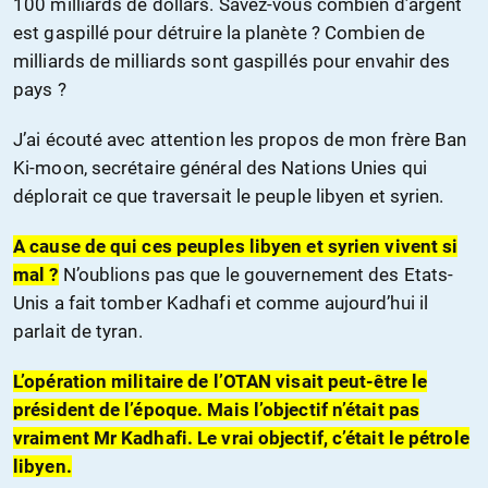
100 milliards de dollars. Savez-vous combien d’argent
est gaspillé pour détruire la planète ? Combien de
milliards de milliards sont gaspillés pour envahir des
pays ?
J’ai écouté avec attention les propos de mon frère Ban
Ki-moon, secrétaire général des Nations Unies qui
déplorait ce que traversait le peuple libyen et syrien.
A cause de qui ces peuples libyen et syrien vivent si
mal ?
N’oublions pas que le gouvernement des Etats-
Unis a fait tomber Kadhafi et comme aujourd’hui il
parlait de tyran.
L’opération militaire de l’OTAN visait peut-être le
président de l’époque. Mais l’objectif n’était pas
vraiment Mr Kadhafi. Le vrai objectif, c’était le pétrole
libyen.