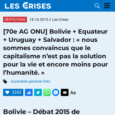
18.10.2015
// Les Crises
GÉOPOLITIQUE
[70e AG ONU] Bolivie + Equateur
+ Uruguay + Salvador : « nous
LES
sommes convaincus que le
capitalisme n’est pas la solution
DOSSIERS
CATÉGORIES
pour la vie et encore moins pour
MOTS CLÉS
l’humanité. »
Assemblée générale ONU
NOUS
3163
CONTACTER
FAIRE UN
DON
Bolivie – Débat 2015 de