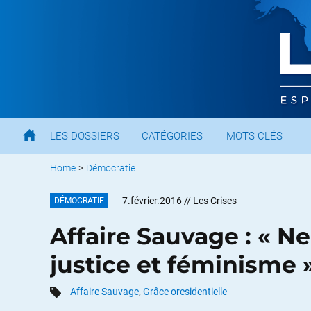
LES DOSSIERS
CATÉGORIES
MOTS CLÉS
Home
>
Démocratie
7.février.2016
// Les Crises
DÉMOCRATIE
Affaire Sauvage : « N
justice et féminisme 
Affaire Sauvage
,
Grâce oresidentielle