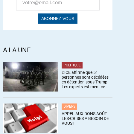
A LA UNE
POLITIQUE
L’ICE affirme que 51
personnes sont décédées
en détention sous Trump.
Les experts estiment ce
chiffre sous-estimé
DIVERS
APPEL AUX DONS AOÛT –
LES-CRISES A BESOIN DE
VOUS !