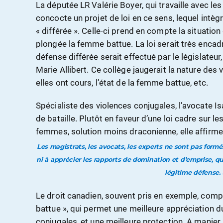
La députée LR Valérie Boyer, qui travaille avec l
concocte un projet de loi en ce sens, lequel intèg
« différée ». Celle-ci prend en compte la situation
plongée la femme battue. La loi serait très encadr
défense différée serait effectué par le législateur
Marie Allibert. Ce collège jaugerait la nature des v
elles ont cours, l’état de la femme battue, etc.
Spécialiste des violences conjugales, l’avocate I
de bataille. Plutôt en faveur d’une loi cadre sur l
femmes, solution moins draconienne, elle affirme
Les magistrats, les avocats, les experts ne sont pas formé
ni à apprécier les rapports de domination et d’emprise, qu
légitime défense. 
Le droit canadien, souvent pris en exemple, co
battue », qui permet une meilleure appréciation 
conjugales, et une meilleure protection. A manier a