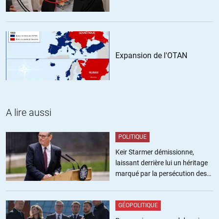
Quant à la vente vertueuse de l’UE des années 1990, pure
charlatanisme politique. Philippe Seguin nous avait pourtant bien
mis en garde.
https://www.youtube.com/watch?v=mTaPLQtFHsY
La version longue est plus intéressante, car il développe ce que nous
Expansion de l'OTAN
connaissons aujourd’hui.
+8
ALERTER
globule rouge
//
09.04.2016 à 01h18
A lire aussi
Le discours de Mendes France du 18 janvier 1957, a aussi pas mal
d’elements prémonitoires quand on le compare a notre situation
POLITIQUE
actuelle.
Keir Starmer démissionne,
laissant derrière lui un héritage
+1
ALERTER
marqué par la persécution des
militants pro-palestiniens
nobody
GÉOPOLITIQUE
//
08.04.2016 à 17h21