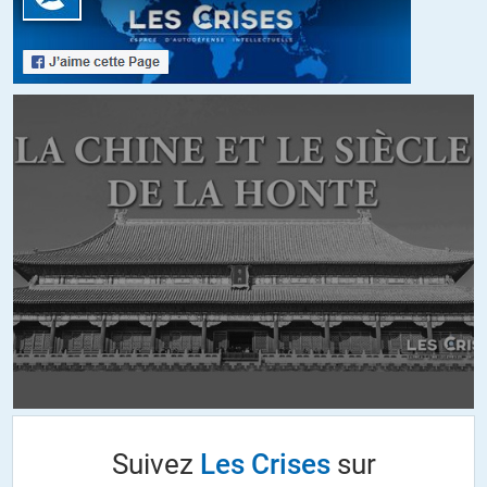
Quant au sujet industrie-service, il faut savoir que dans les
consommations intermédiaires nécessaires à la fabrication d’un
bien industriel, il y a énormément de services. Ce n’est pas pour
rien que les services représentent une très forte majorité de nos
PIB. Ce n’est pas pour rien que le secteur du frêt routier est
sinistré. Le travail détaché y a fait baisser les prix via les salaires
des travailleurs de l’est. Et qui sont les principaux affrêteurs ? Les
grands industriels qui livrent leurs clients et distributeurs.
+8
ALERTER
LS
//
08.04.2016 à 11h38
@dervan : pour répondre vite à votre question :
Tout dépend de la manière de définir l’indicateur « mesurant » la
productivité : PIB / tête ou PIB / masse salariale.
Vous pouvez avoir le cas où le premier indicateur stagne voire
Suivez
Les Crises
sur
régresse alors que le second augmente. Les entreprises sont
alors incitées à substituer le capital par le travail. Selon Keynes, ce