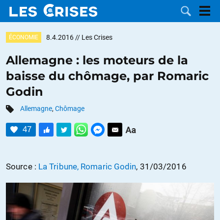
8.4.2016
// Les Crises
ÉCONOMIE
Allemagne : les moteurs de la
baisse du chômage, par Romaric
LES
Godin
DOSSIERS
CATÉGORIES
Allemagne
,
Chômage
47
MOTS CLÉS
NOUS
Source :
La Tribune, Romaric Godin
, 31/03/2016
CONTACTER
FAIRE UN
DON