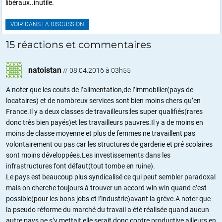
libéraux..inutile.
VOIR DANS LA DISCUSSION
15 réactions et commentaires
natoistan
//
08.04.2016 à 03h55
A noter que les couts de l’alimentation,de l’immobilier(pays de
locataires) et de nombreux services sont bien moins chers qu’en
France.Il y a deux classes de travailleurs:les super qualifiés(rares
donc très bien payés)et les travailleurs pauvres.Il y a de moins en
moins de classe moyenne et plus de femmes ne travaillent pas
volontairement ou pas car les structures de garderie et pré scolaires
sont moins développées.Les investissements dans les
infrastructures font défaut(tout tombe en ruine).
Le pays est beaucoup plus syndicalisé ce qui peut sembler paradoxal
mais on cherche toujours à trouver un accord win win quand c’est
possible(pour les bons jobs et l’industrie)avant la grève.A noter que
la pseudo réforme du marché du travail a été réalisée quand aucun
autre pays ne s’y mettait elle serait donc contre productive ailleurs en