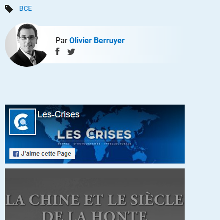
BCE
Par
Olivier Berruyer