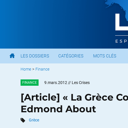
LES DOSSIERS
CATÉGORIES
MOTS CLÉS
Home
>
Finance
9.mars.2012
// Les Crises
FINANCE
[Article] « La Grèce 
Edmond About
Grèce