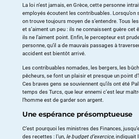
La loi n’est jamais, en Grèce, cette personne int
employés écoutent les contribuables. Lorsqu’on s
on trouve toujours moyen de s’entendre. Tous le
et s’aiment un peu : ils ne connaissent guère cet êt
ils ne l’aiment point. Enfin, le percepteur est pruden
personne, qu’il a de mauvais passages à traverser 
accident est bientôt arrivé.
Les contribuables nomades, les bergers, les bûch
pêcheurs, se font un plaisir et presque un point d
Ces braves gens se souviennent qu’ils ont été Pal
temps des Turcs, que leur ennemi c’est leur maître
l’homme est de garder son argent.
Une espérance présomptueuse
C’est pourquoi les ministres des Finances, jusqu
des recettes : l’un,
le budget d’exercice
, indiquai