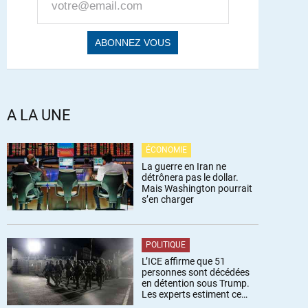
A LA UNE
ÉCONOMIE
La guerre en Iran ne
détrônera pas le dollar.
Mais Washington pourrait
s’en charger
POLITIQUE
L’ICE affirme que 51
personnes sont décédées
en détention sous Trump.
Les experts estiment ce
chiffre sous-estimé