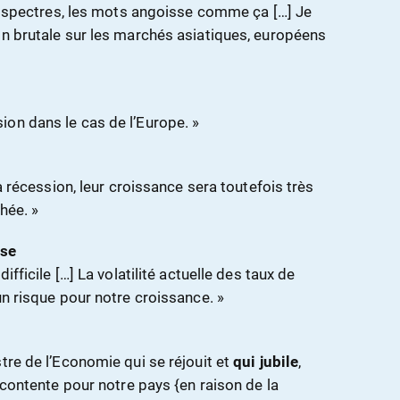
ts spectres, les mots angoisse comme ça […] Je
on brutale sur les marchés asiatiques, européens
on dans le cas de l’Europe. »
»
la récession, leur croissance sera toutefois très
chée. »
sse
ifficile […] La volatilité actuelle des taux de
un risque pour notre croissance. »
tre de l’Economie qui se réjouit et
qui jubile
,
s contente pour notre pays {en raison de la