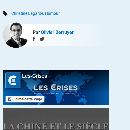
Christine Lagarde
,
Humour
Par
Olivier Berruyer