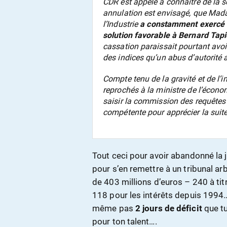
CDR est appelé à connaître de la se
annulation est envisagé, que Mada
l’Industrie
a constamment exercé se
solution favorable à Bernard Tap
cassation paraissait pourtant avo
des indices qu’un abus d’autorité a
Compte tenu de la gravité et de l’
reprochés à la ministre de l’économi
saisir la commission des requêtes 
compétente pour apprécier la suite 
Tout ceci pour avoir abandonné la j
pour s’en remettre à un tribunal ar
de 403 millions d’euros – 240 à ti
118 pour les intérêts depuis 1994…
même pas
2 jours de déficit
que tu
pour ton talent….