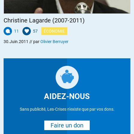
Christine Lagarde (2007-2011)
11
57
ÉCONOMIE
30.Juin.2011
// par
Olivier Berruyer
AIDEZ-NOUS
Sans publicité, Les-Crises n'existe que par vos dons.
Faire un don