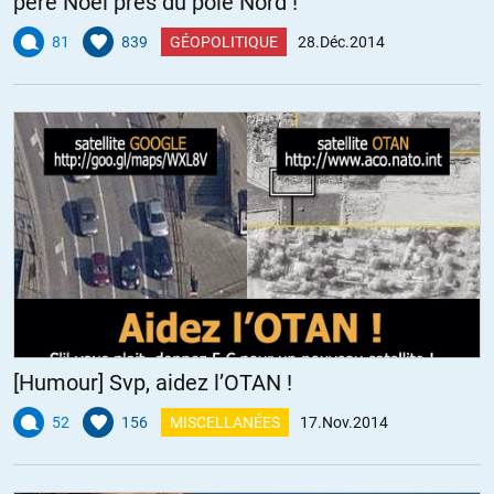
père Noël près du pôle Nord !
81
839
GÉOPOLITIQUE
28.Déc.2014
[Humour] Svp, aidez l’OTAN !
52
156
MISCELLANÉES
17.Nov.2014