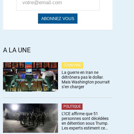
A LA UNE
ÉCONOMIE
La guerre en Iran ne
détrônera pas le dollar.
Mais Washington pourrait
s’en charger
POLITIQUE
L’ICE affirme que 51
personnes sont décédées
en détention sous Trump.
Les experts estiment ce
chiffre sous-estimé