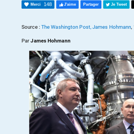
148
Merci
J'aime
Partager
Je Tweet
Source :
The Washington Post, James Hohmann
,
Par
James Hohmann