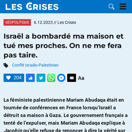
6.12.2023
// Les Crises
GÉOPOLITIQUE
Israël a bombardé ma maison et
tué mes proches. On ne me fera
LES
pas taire.
DOSSIERS
CATÉGORIES
Conflit Israélo-Palestinien
204
MOTS CLÉS
NOUS
La féministe palestinienne Mariam Abudaqa était en
tournée de conférences en France lorsqu’Israël a
CONTACTER
FAIRE UN
détruit sa maison à Gaza. Le gouvernement français a
tenté de l’expulser, mais Mariam Abudaqa explique à
DON
Jacobin
qu’elle refuse de renoncer à dire la vérité sur