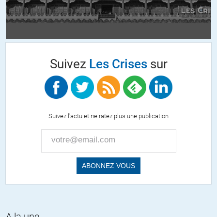
+5
ALERTER
yoddle
//
06.12.2023 à 09h22
Suivez
Les Crises
sur
« Il commencerait à être indispensable de réfléchir car toutes ces
familles endeuillées par la sauvagerie feront le terreau des
extrémistes du hamas ….. »
Oui tout à fait et le hamas surtout aurait dû bien réfléchir avant
Suivez l'actu et ne ratez plus une publication
d’aller faire ce qu’il a fait, surtout qu’il savait bien ce qui allait se
passer…
On en serait pas là et ça n’empêcherait pas les négociations dans
une atmosphère plus neutre.
+6
ALERTER
Marire
//
06.12.2023 à 09h48
A la une
Netanyahou et le Hamas sont d’accord : ils ne veulent pas d’une