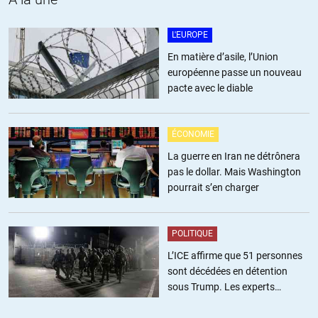
solution à 2 états. Ils ne veulent pas la paix.
L'EUROPE
+6
ALERTER
En matière d’asile, l’Union
européenne passe un nouveau
Alain Rousseau
//
07.12.2023 à 12h16
pacte avec le diable
Si, ils sont tous les deux pour une solution à deux états : un état
hébreu et un état juif pour Netanyahou, et un état arabe et un état
ÉCONOMIE
islamique pour le Hamas.
La guerre en Iran ne détrônera
+1
ALERTER
pas le dollar. Mais Washington
pourrait s’en charger
Auguste Vannier
//
06.12.2023 à 11h18
POLITIQUE
Les négociations et les accords n’ont pas manqués, validés à
L’ICE affirme que 51 personnes
l’international. Les Palestiniens réfléchissent depuis longtemps.
sont décédées en détention
Mais manifestement une des parties est de mauvaise foi et profite
sous Trump. Les experts
des interminables négociations pour avancer son agenda de départ
estiment ce chiffre sous-estimé
(le « Grand Israêl »)…Alors rien d’étonnant que ça finisse par des