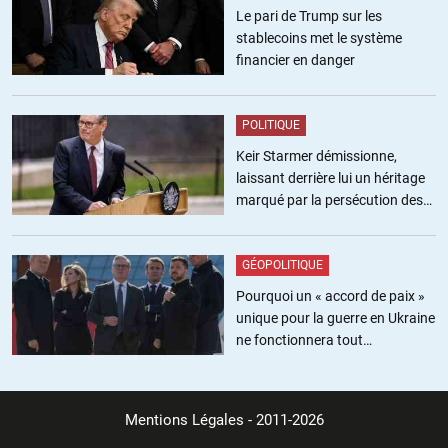
Le pari de Trump sur les
+4
ALERTER
stablecoins met le système
financier en danger
MARLIER Micheyle
//
06.12.2023 à 10h24
POLITIQUE
Le Hamas serait il responsable de 75 ans de colonisation,
Keir Starmer démissionne,
d’expulsions, de meurtres, de pogroms, d’emprisonnements, d
laissant derrière lui un héritage
apartheid?
marqué par la persécution des
Ne considérer que le 7 octobre 2023 est une forme de
militants pro-palestiniens
négationnisme.
Depuis quand a t on observé le respect des accords d Oslo? Jamais.
GÉOPOLITIQUE
Israël a des projets pour exploiter les nappes de gaz au large de
Gaza; A l’ONU B.Nethanyahu a présenté récemment une carte d
Pourquoi un « accord de paix »
Israël sans la Palestine…effacée…
unique pour la guerre en Ukraine
Et il a longtemps considéré que le Hamas était son « meilleur »
ne fonctionnera tout
ennemi pour empêcher les populations palestiniennes de mettre en
simplement pas
œuvre un projet politique laïque d autodetermination avec l ‘OLP.
Oui il faut un cesser le feu durable et des négociations pour la justice
Mentions Légales
- 2011-2026
et le droit des populations palestiniennes qui sont sur leurs terres