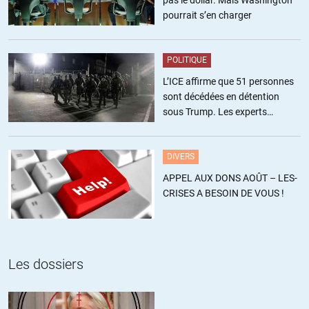
pourrait s’en charger
« Donc vivent les guerres préventives ? »
Inversion : Le 07-10 il s’est passé quoi ? une déclaration de
guerre. Vous avez manifestement une lecture partial et bien peu
POLITIQUE
politique.
L’ICE affirme que 51 personnes
L’argentine ou vos comparaisons discutables : En Argentine, il
sont décédées en détention
est strictement interdit de publier ces textes, et ca change tout.
sous Trump. Les experts
C’est une partie de la différence. L’autre est que l’argentine
estiment ce chiffre sous-estimé
n’attaque pas israel, mais bon…C’est surtout pour vous rappeler
que le risque de nettoyage ethnique en cas de faiblesse est
DIVERS
clairement avéré.
APPEL AUX DONS AOÛT – LES-
CRISES A BESOIN DE VOUS !
« Vous avalisez une élection faite dans une prison à ciel ouvert ?
«
Reconnu comme tel en tous cas, par les observateurs de l’EU.
Vous pouvez contester mais c’est comme ça. « La mission
Les dossiers
d’observation des élections mandatée par l’Union européenne
déclare que le scrutin s’est déroulé en toute régularité. «
Résultat qui a déplu au USA. Je crois par ailleurs que les videos
(que vous devriez voir) de la foule courant « joyeusement »