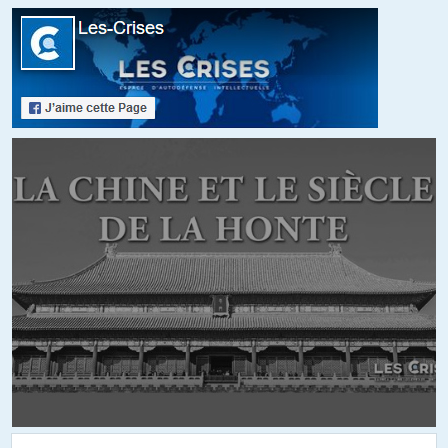
Lt Briggs
//
17.11.2023 à 17h03
« On rappellera un simple fait tout bête : un certain livre d’un
certain HH (Kifâhî) est un best seller dans cette région, sur les
étals des « rues arabe » pour reprendre votre expression, de
Rabat a Téhéran (ne pas oublier l’iran…) en passant par istanbul »
Donc vivent les guerres préventives ? Doit-on vitrifier l’Iran parce
que Mein Kampf y serait populaire dans une partie de la
population ? Et pourquoi pas aussi l’Argentine où ont trouvé
refuge quantité de nazis…
« On rappellera que la « rue arabe » déjà bien irrigué par la haine
avant cela (comme vous le soulignez), a mis le hamas au pouvoir,
légalement et démocratiquement. »
Vous avalisez une élection faite dans une prison à ciel ouvert ? Où
sont donc passées vos accusations de manipulation des
élections en France, pays dont la situation est pourtant quelque