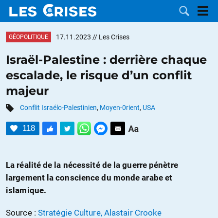
17.11.2023
// Les Crises
GÉOPOLITIQUE
Israël-Palestine : derrière chaque
escalade, le risque d’un conflit
LES
majeur
DOSSIERS
CATÉGORIES
Conflit Israélo-Palestinien
,
Moyen-0rient
,
USA
118
MOTS CLÉS
NOUS
La réalité de la nécessité de la guerre pénètre
largement la conscience du monde arabe et
CONTACTER
FAIRE UN
islamique.
DON
Source :
Stratégie Culture, Alastair Crooke