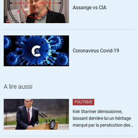
apres les otages parle d’elle même, le Hamas a clairement une
Assange vs CIA
légimité populaire.
Quant au conflit Hamas/Fatah, merci de confirmer ce que je
vous disais a propos du nationalisme arabe.
La démonstration de force est efficace et necessaire car le
Coronavirus Covid-19
mythe de l’invulnérabilité d’israel à été ecorné. Et votre copier-
coller oubli le contexte : c’est en suivant votre raisonnement,
pour contredire votre constat erroné.
Question clairvoyance, si vous ne sortez pas de votre grille
A lire aussi
géopolitique réduite à un simple jeu d’influence, vous ne pourrez
pas comprendre la situation. L’humanisme occidental n’a plus
les outils pour saisir les concepts en jeu.
POLITIQUE
Keir Starmer démissionne,
+1
laissant derrière lui un héritage
marqué par la persécution des
Lt Briggs
//
18.11.2023 à 09h02
militants pro-palestiniens