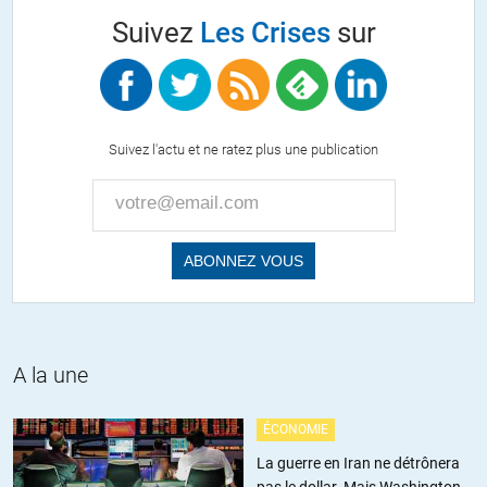
peu plus stable qu’à Gaza ? Dire que le Hamas est arrivé au
Suivez
Les Crises
sur
pouvoir « légalement et démocratiquement » est un pur
mensonge. Les élections de 2006 n’ont évidemment rien réglé,
puisqu’aucun des deux mouvements n’envisageait sérieusement
de respecter le résultat des élections. En 2006-2007 plus de 600
Palestiniens ont été tués dans les combats entre le Hamas et le
Suivez l'actu et ne ratez plus une publication
Fatah, et le premier a pris le pouvoir par un coup de force en 2007
(plus de 100 morts).
« la démonstration de puissance et de force est rendue nécéssaire
si l’on est pragmatique. j’y vois là au contraire une vision du long
terme qui ne manque pas de clairvoyance (…) »
C’est vrai que c’est tellement efficace… Vous devriez regarder
cette passionnante vidéo :
https://www.youtube.com/watch?
A la une
v=trW9e2yPBtI
+5
ALERTER
ÉCONOMIE
La guerre en Iran ne détrônera
olivier
//
17.11.2023 à 21h56
pas le dollar. Mais Washington