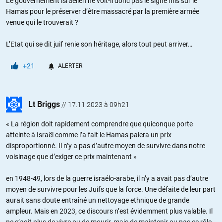
Le gouvernement israélien ne voit-il donc pas le signe mis sur le
Hamas pour le préserver d’être massacré par la première armée
venue qui le trouverait ?
L’Etat qui se dit juif renie son héritage, alors tout peut arriver…
+21
ALERTER
Lt Briggs
//
17.11.2023 à 09h21
« La région doit rapidement comprendre que quiconque porte
atteinte à Israël comme l’a fait le Hamas paiera un prix
disproportionné. Il n’y a pas d’autre moyen de survivre dans notre
voisinage que d’exiger ce prix maintenant »
en 1948-49, lors de la guerre israélo-arabe, il n’y a avait pas d’autre
moyen de survivre pour les Juifs que la force. Une défaite de leur part
aurait sans doute entraîné un nettoyage ethnique de grande
ampleur. Mais en 2023, ce discours n’est évidemment plus valable. Il