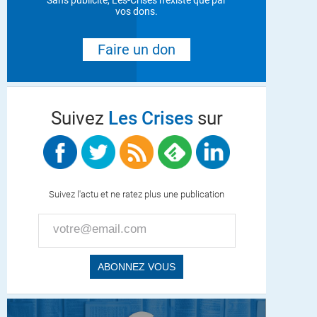
Sans publicité, Les-Crises n'existe que par
vos dons.
Faire un don
Suivez
Les Crises
sur
Suivez l'actu et ne ratez plus une publication