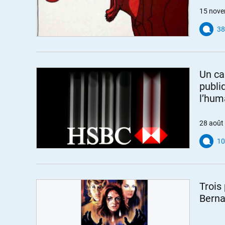
15 nove
38
Un ca
publi
l’hum
28 août
10
Trois
Berna