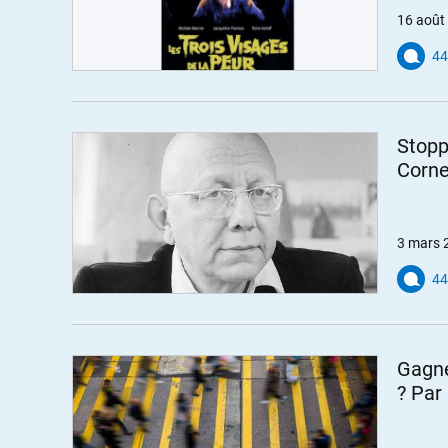
16 août
44
Stopp
Corne
3 mars 
44
Gagne
? Par