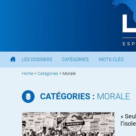
LES DOSSIERS
CATÉGORIES
MOTS CLÉS
Home
>
Categories
>
Morale
CATÉGORIES :
MORALE
« Seu
l’isol