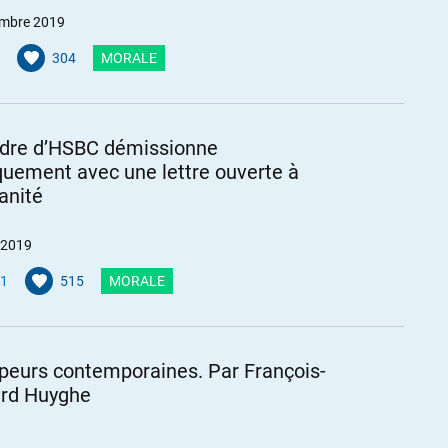
mbre 2019
304
MORALE
dre d’HSBC démissionne
quement avec une lettre ouverte à
anité
 2019
1
515
MORALE
 peurs contemporaines. Par François-
rd Huyghe