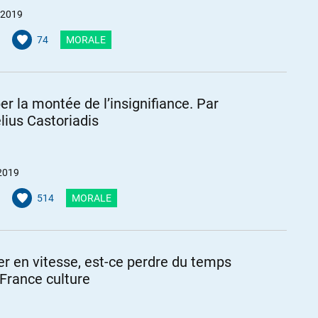
 2019
74
MORALE
er la montée de l’insignifiance. Par
lius Castoriadis
2019
514
MORALE
r en vitesse, est-ce perdre du temps
 France culture