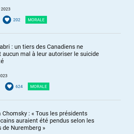
et 2023
202
MORALE
abri : un tiers des Canadiens ne
t aucun mal à leur autoriser le suicide
té
2023
624
MORALE
Chomsky : « Tous les présidents
cains auraient été pendus selon les
s de Nuremberg »