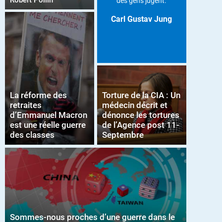
Robert Pollin
des gens jugent.
Carl Gustav Jung
La réforme des
Torture de la CIA : Un
retraites
médecin décrit et
d’Emmanuel Macron
dénonce les tortures
est une réelle guerre
de l’Agence post 11-
des classes
Septembre
Sommes-nous proches d’une guerre dans le