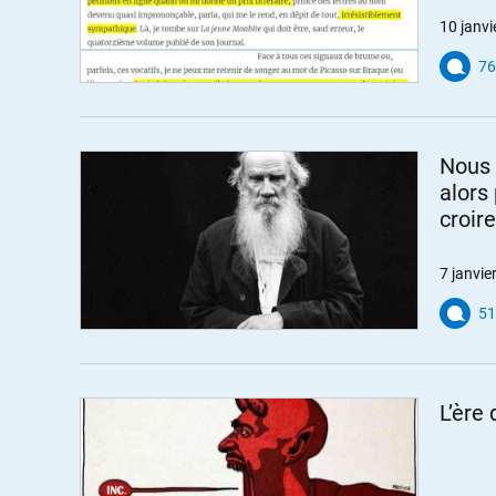
10 janvi
76
Nous 
alors
croir
7 janvie
51
L’ère