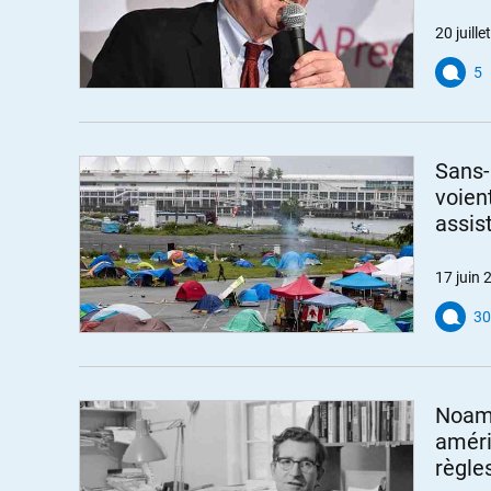
20 juill
5
Sans-
voien
assis
17 juin 
30
Noam 
améri
règle