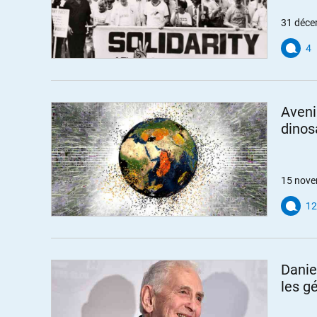
31 déce
4
Aveni
dinos
15 nove
12
Danie
les g