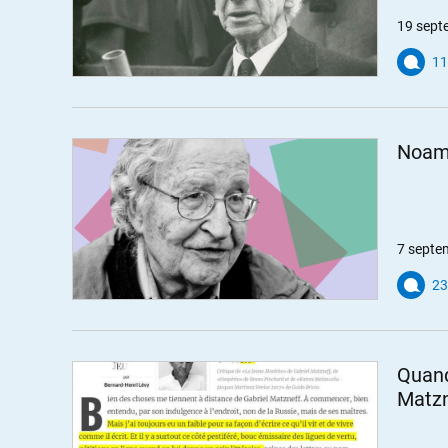
19 sept
11
Noam 
7 septe
23
Quand
Matzn