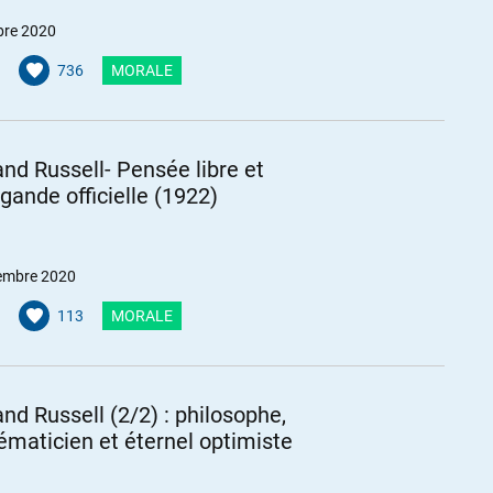
bre 2020
736
MORALE
and Russell- Pensée libre et
gande officielle (1922)
embre 2020
113
MORALE
and Russell (2/2) : philosophe,
maticien et éternel optimiste