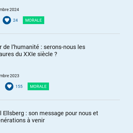
mbre 2024
24
MORALE
r de l’humanité : serons-nous les
aures du XXIe siècle ?
mbre 2023
155
MORALE
l Ellsberg : son message pour nous et
énérations à venir