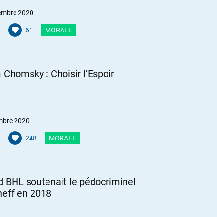
embre 2020
61
MORALE
Chomsky : Choisir l’Espoir
mbre 2020
248
MORALE
 BHL soutenait le pédocriminel
eff en 2018