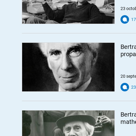
23 octo
17
Bertr
propa
20 sept
23
Bertr
mathé