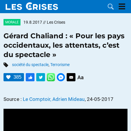
19.8.2017
// Les Crises
MORALE
Gérard Chaliand : « Pour les pays
occidentaux, les attentats, c’est
LES
du spectacle »
DOSSIERS
CATÉGORIES
société du spectacle
,
Terrorisme
385
MOTS CLÉS
NOUS
Source :
Le Comptoir, Adrien Mideau
, 24-05-2017
CONTACTER
FAIRE UN
DON