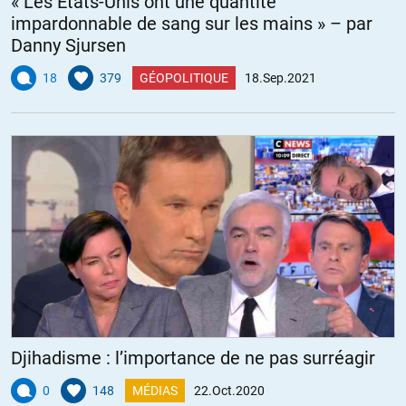
« Les États-Unis ont une quantité
impardonnable de sang sur les mains » – par
Danny Sjursen
18
379
GÉOPOLITIQUE
18.Sep.2021
Djihadisme : l’importance de ne pas surréagir
0
148
MÉDIAS
22.Oct.2020