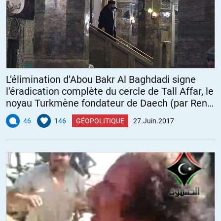
L’élimination d’Abou Bakr Al Baghdadi signe
l’éradication complète du cercle de Tall Affar, le
noyau Turkmène fondateur de Daech (par René
Naba)
46
146
GÉOPOLITIQUE
27.Juin.2017