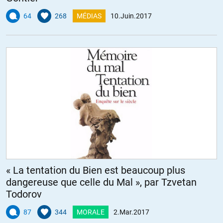
64
268
MÉDIAS
10.Juin.2017
« La tentation du Bien est beaucoup plus
dangereuse que celle du Mal », par Tzvetan
Todorov
87
344
MORALE
2.Mar.2017