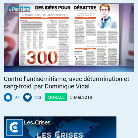
conduit inévitablement à la financiarisation de l’économie. Du
moins c’est comme ça que je le vois (me tromperai-je ?)
Un constat demeure : tout ceci est en train de finir, l’illusion de
puissance de certains se heurte au mur de la réalité. Nous avons
grossi au delà de toute mesure, et il faut bien avouer que l’énergie
fossile abondante et bon marché nous y a poussés. Mais bientôt,
tout ceci sera du passé. C’est allé bien trop loin, la dette est trop
colossale, l’économie est en état de mort cérébrale. Espérons
juste avoir le temps et l’opportunité d’inventer, voire de réinventer
de nouveaux modes de vie au milieu du chaos qui s’annonce.
Contre l’antisémitisme, avec détermination et
sang-froid, par Dominique Vidal
Personnellement je ne pleurerai pas sur cet ancien monde, j’en ai
déjà fait mon deuil, et j’essaie, à mon petit niveau, de préparer une
97
123
MORALE
3.Mai.2018
transition. Il y a encore tant à faire…
+6
ALERTER
Nouréiev
//
04.05.2018 à 09h45