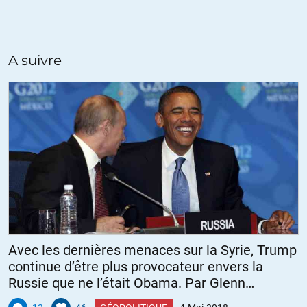
sont des « barbares ».
Un tel ramassis de délires confine au cas le plus psychiatrique qui
soit : comment peut on s’aveugler à ce point ?
A suivre
Ce n’est pas être « communiste » que d’affirmer, pardon de le redire,
que le capitalisme tue la planète et les humains qui sont dessus.
C’est une simple et évidente vérité, qui ne demande qu’à être
partagée par le plus grand nombre, avant qu’il ne soit trop tard pour
tout le monde. C’est une question de survie.
+30
ALERTER
DUGUESCLIN
//
04.05.2018 à 08h26
En fait le vrai problème est la domination du monde par la finance.
Le capitalisme utilisé de façon pernicieuse, sauvage et impitoyable
permet de concentrer la finance dans les mains de ceux qui
Avec les dernières menaces sur la Syrie, Trump
entendent installer leur gouvernance et leur suprématie sur toute la
continue d’être plus provocateur envers la
planète réduisant les peuples à la soumission et l’esclavage comme
Russie que ne l’était Obama. Par Glenn
de simples utilitaires exploitables, auquel on ne reconnaît même
Greenwald
plus le statut « d’humain ». La finance détient les clés de la guerre