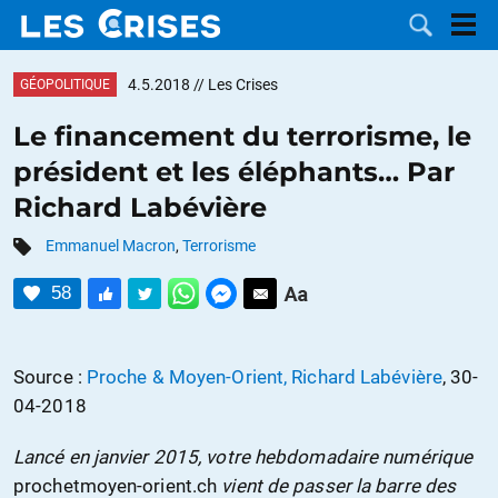
4.5.2018
// Les Crises
GÉOPOLITIQUE
Le financement du terrorisme, le
président et les éléphants… Par
LES
Richard Labévière
DOSSIERS
CATÉGORIES
Emmanuel Macron
,
Terrorisme
58
MOTS CLÉS
NOUS
Source :
Proche & Moyen-Orient, Richard Labévière
, 30-
04-2018
CONTACTER
FAIRE UN
Lancé en janvier 2015, votre hebdomadaire numérique
DON
prochetmoyen-orient.ch
vient de passer la barre des