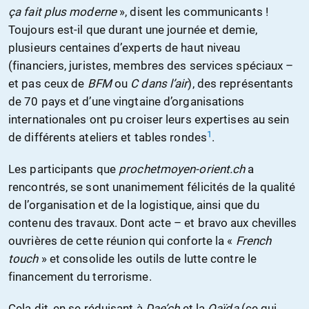
ça fait plus moderne
», disent les communicants !
Toujours est-il que durant une journée et demie,
plusieurs centaines d’experts de haut niveau
(financiers, juristes, membres des services spéciaux –
et pas ceux de
BFM
ou
C dans l’air
), des représentants
de 70 pays et d’une vingtaine d’organisations
internationales ont pu croiser leurs expertises au sein
1
de différents ateliers et tables rondes
.
Les participants que
prochetmoyen-orient.ch
a
rencontrés, se sont unanimement félicités de la qualité
de l’organisation et de la logistique, ainsi que du
contenu des travaux. Dont acte – et bravo aux chevilles
ouvrières de cette réunion qui conforte la «
French
touch
» et consolide les outils de lutte contre le
financement du terrorisme.
Cela dit, en se réduisant à
Dae’ch
et la
Qaïda
(ce qui