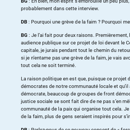
BG
: Eh bien, mon esprit s’embrouille un peu plu
probablement dans cette interview.
DB
: Pourquoi une grève de la faim ? Pourquoi mett
BG
: Je l’ai fait pour deux raisons. Premièrement,
audience publique sur ce projet de loi devant le C
capitale, je jurais pendant tout le chemin du retour
si je n’entame pas une grève de la faim, je vais a
tout cela ne soit terminé.
La raison politique en est que, puisque ce projet d
démocrates de notre communauté locale et qu’il a 
démocrate, beaucoup de groupes de front démocrate
justice sociale se sont fait dire de ne pas s’en mê
communauté de la paix qui organise tout cela. Je 
de la faim, plus de gens seraient inspirés pour s’i
DB
: Parlez-nous de ce nouveau concept de « force