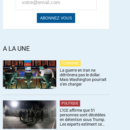
A LA UNE
ÉCONOMIE
La guerre en Iran ne
détrônera pas le dollar.
Mais Washington pourrait
s’en charger
POLITIQUE
L’ICE affirme que 51
personnes sont décédées
en détention sous Trump.
Les experts estiment ce
chiffre sous-estimé