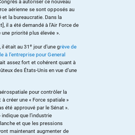
e Congrès à autoriser ce nouveau
Force aérienne se sont opposés au
é et la bureaucratie. Dans la
, il a été demandé à l’Air Force de
une priorité plus élevée ».
e
il était au 31
jour d’une g
rève de
de à l’entreprise pour General
était assez fort et cohérent quant à
ûteux des États-Unis en vue d’une
 aérospatiale pour contrôler la
nt à créer une « Force spatiale »
as été approuvé par le Sénat ».
indique que l’industrie
Blanche et que les pressions
n vont maintenant augmenter de