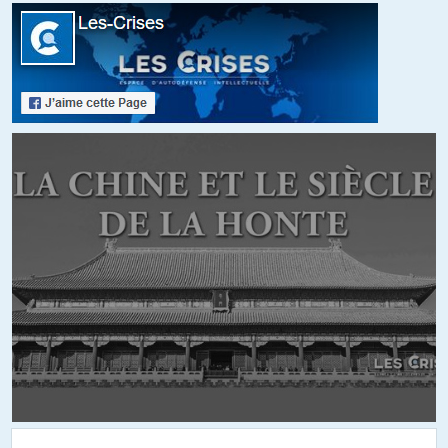
considérés comme corps ou caste,cette peur de réfléchir et de
parler peut être…, sont affligeantes.
+5
ALERTER
EuroPharyngite
//
06.10.2016 à 22h34
La bio-éthique, la techno-éthique même combat, en dehors d’un
pays souverain et dans le monde des corporations ces disciplines
n’existent plus, ou simplement l’omerta du champs médiatique
fait qu’ils ne sont plus considérés par la folie de nos gouvernants.
D’autres injustices viendrons afin de nous faire oublier celle ci et
bien d’autres, notre résilience sociétale et mise a rude épreuve que
voulez vous.
+1
ALERTER
Arcousan09
//
04.10.2016 à 14h08