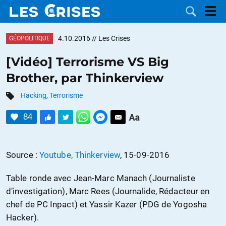
4.10.2016
// Les Crises
GÉOPOLITIQUE
[Vidéo] Terrorisme VS Big
Brother, par Thinkerview
LES
Hacking
,
Terrorisme
DOSSIERS
CATÉGORIES
84
MOTS CLÉS
Source :
Youtube, Thinkerview
, 15-09-2016
NOUS
Table ronde avec Jean-Marc Manach (Journaliste
CONTACTER
FAIRE UN
d’investigation), Marc Rees (Journalide, Rédacteur en
chef de PC Inpact) et Yassir Kazer (PDG de Yogosha
DON
Hacker).