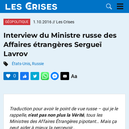
1.10.2016
// Les Crises
GÉOPOLITIQUE
Interview du Ministre russe des
Affaires étrangères Sergueï
LES
Lavrov
DOSSIERS
CATÉGORIES
États-Unis
,
Russie
0
MOTS CLÉS
NOUS
CONTACTER
FAIRE UN
Traduction pour avoir le point de vue russe – qui je le
rappelle,
n’est pas non plus la Vérité
, tous les
DON
Ministres des Affaires Étrangères pipotant… Mais ça
peut aider à mieux la percevoir…