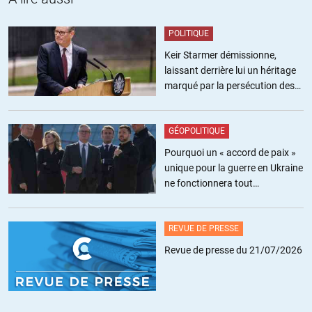
La situation est donc inextricable car la majorité des groupes rebelles
ne respecteront pas de trêve, et sont donc des groupes terroristes
POLITIQUE
avec lesquels il n’y a pas de trêve possible.
Bref, La Syrie est au centre d’un conflit entre les toutes les
Keir Starmer démissionne,
puissances régionales (Iran, pétromonarchies, israel, turquie,
laissant derrière lui un héritage
Hezbollah …) et puissances mondiales (USA, Russie, pays
marqué par la persécution des
occidentaux tels GB et France).
militants pro-palestiniens
La Syrie est toujours dans le tunnel sombre même si l’intervention
russe a évité une sortie de route.
GÉOPOLITIQUE
Sachant que si l’etat syrien tombe, avec la Libye, l’Irak et la Syrie, le
Pourquoi un « accord de paix »
terrain d’al-Qaeda sera une zone tellement grande qu’ils seront
unique pour la guerre en Ukraine
inexpugnables.
ne fonctionnera tout
Et l’idéologie wahhabiste va se distiller dans tout le Moyen-Orient
simplement pas
encore plus vite (et plus fort). Dur de trouver une issue autre que la
remise en selle d’un Etat syrien.
REVUE DE PRESSE
Revue de presse du 21/07/2026
+49
ALERTER
izarn
//
01.10.2016 à 10h36