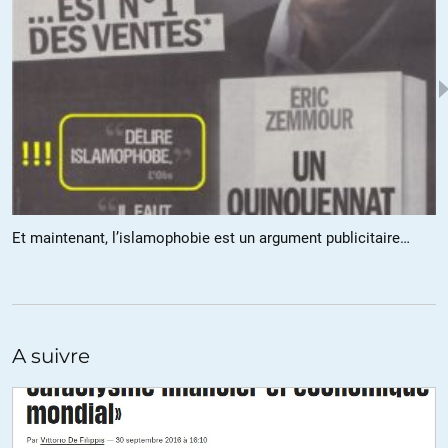
Je n’admire ni ne soutien personne dans cette affaire, comme vous
je mourrais sacrifié si une guerre devait naitre.
Les Russes me paraissent moins complotistes, mais si la
confrontation s’avérait nécessaire, parier sur leur couardise est
stupide et vraiment à l’envers de l’histoire… le moindre bâtiment
russes et plus âgé que la nation US.
Cà ça m’inquiète, les fuites contrôlées :
Et maintenant, l’islamophobie est un argument publicitaire…
https://rusreinfo.ru/fr/2016/10/depuis-un-an-nous-sommes-en-
guerre-contre-les-etats-unis-a-dugin/
+1
ALERTER
A suivre
Pierre
//
01.10.2016 à 01h52
Les russes se préparent et gagnent du temps! Ils jouent à l’autruche!