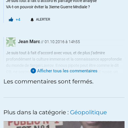
Je suis tout à fait d’accord et partage votre analyse
VA-t-on pouvoir éviter la 3ieme Guerre Mndiale ?
+4
ALERTER
Jean Marc
//
01.10.2016 à 14h55
Je suis tout à fait d’accord avec vous, et de plus j’admire
profondément la culture immense et la connaissance approfondie
du monde de Sergei Lavrov. Il nous pipote peut être comme le dit
Afficher tous les commentaires
OB, ne soyons pas candides à ce point, mais quel MAE russe, un
Talleyrand des temps modernes. Personne ne lui arrive à la cheville,
Les commentaires sont fermés.
il faut le reconnaitre, j’ai un peu honte d’avoir Jean Marc Ayrault à
côté …..
+41
ALERTER
Plus dans la catégorie :
Géopolitique
Christophe Foulon
//
02.10.2016 à 08h19