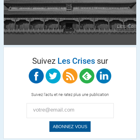
+4
Pierre
//
02.10.2016 à 09h46
Oui heureusement il n’en est pas question pour l’instant, c’était
bien le sens de mon propos. Mais comme vous le dites, on ne
peut rien exclure pour l’avenir, en tout cas Carter, lui, semble ne
rien exclure. Mais comme le fait remarquer un peu virilement
Suivez
Les Crises
sur
izarn plus bas, ce gars ne semble pas non plus d’une
intelligence fulgurante 😉
+2
Suivez l'actu et ne ratez plus une publication
Martin
//
02.10.2016 à 21h37
Sur la question d’un engagement entre russes et américains, les
choses deviennent effectivement de plus en plus tendues. Au
point ou l’on en est, les faucons US peuvent être tentés
d’engager des forces spéciales près d’Alep.