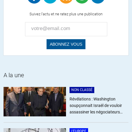
scorpionbleu
//
30.09.2016 à 18h35
Suivez l'actu et ne ratez plus une publication
Réponse complaisante des années après !
François Mitterand a fait des choix pour garder le pouvoir, c’est
tout. Il aurait pu s’opposer et entrainer une toute autre
dynamique.
Il n’a pris aucun risque.
+5
A la une
amer
//
30.09.2016 à 14h17
NON CLASSÉ
C’est ce qui arrive quand on a abandonné sa souveraineté et
Révélations : Washington
accepté de s’aligner aveuglement sur les positions d’une autre
soupçonnait Israël de vouloir
puissance…
assassiner les négociateurs
iraniens
+5
ALERTER
L'EUROPE