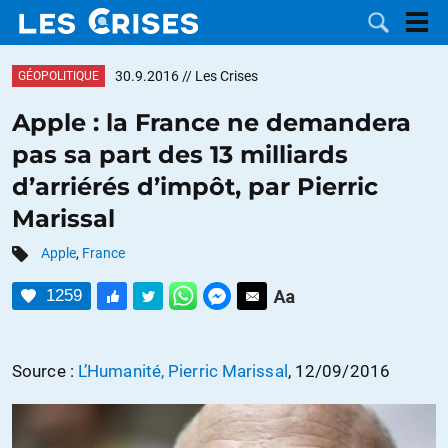
30.9.2016
// Les Crises
GÉOPOLITIQUE
Apple : la France ne demandera
pas sa part des 13 milliards
LES
d’arriérés d’impôt, par Pierric
Marissal
DOSSIERS
CATÉGORIES
Apple
,
France
MOTS CLÉS
1259
NOUS
Source :
L’Humanité, Pierric Marissal
, 12/09/2016
CONTACTER
FAIRE UN
DON