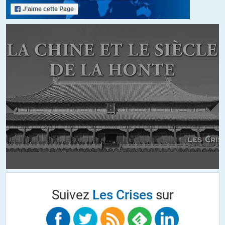
dommages et intérêts à coup de milliards de $ à nos entreprises
qui auraient l’audace de passer outre les fatwas économiques
américaines.
Du coup, on essaie d’être gentils, d’être coopératifs, car vu
comme ils traitent leurs alliés, on peut avoir des crainte sur ce
qui arrive aux éléments qui auraient des velléités de dissidence.
+4
Rémi
//
30.09.2016 à 21h06
Ca s#est passé en 2003 pour la guerre d’Irak.
Ensuite les USA nous otn punis économiquement à coup
d’amendes et de soutients aux plans sociaux puis en
favorisant les traitres.
L’aboutissement a été l’éléction de Sarkozy bien porté par une
sphére médiatique aux ordres.
Suivez
Les Crises
sur
+3