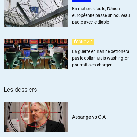
En matière d’asile, l’Union
Jean
//
30.09.2016 à 22h58
européenne passe un nouveau
pacte avec le diable
La collaboration et la soumission plutôt que l’indépendance ? La
riche Histoire de mon pays m’inspire une autre attitude. Je pense
que le rôle de la France, comme l’avait définit le général de Gaulle,
ÉCONOMIE
c’est de nous situer comme une nation intermédiaire entre les
La guerre en Iran ne détrônera
puissances économiques et militaires.
pas le dollar. Mais Washington
Les américains ne sont pas aussi stupides qu’ils en ont l’air,
pourrait s’en charger
notamment quand il y a de l’argent à faire, et ils auraient eux
aussi trop à perdre en agissant avec nous comme il le font avec la
Russie de Poutine. Je crois au contraire que nous avons tout
intérêt à suivre l’exemple que nous donne, depuis le coup d’État et
Les dossiers
malgré tout ce qu’on peut lui reprocher, la Turquie d’Erdogan qui
adopte la diplomatie de l’équilibre des ogres afin de ne se faire
dévorer par aucuns d’entre eux.
Je pense aussi que cette opinion est partagée par beaucoup et
Assange vs CIA
qu’elle est si peu représentée par nos politiciens uniquement à
cause de de la corruption endémique qui est la principale cause de
la faillite de notre nation et des valeurs encore incarnées par son