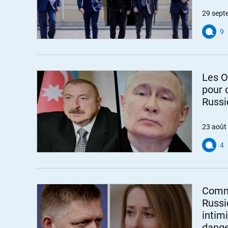
29 sept
9
Les O
pour 
Russi
23 août
4
Commé
Russi
intim
dange