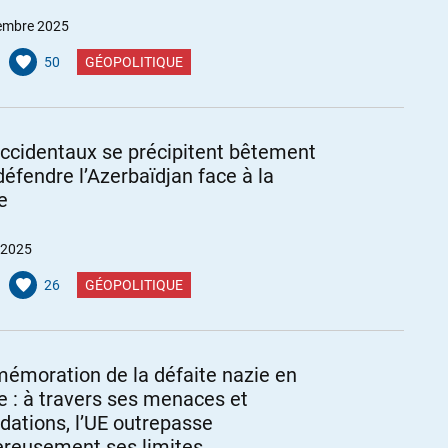
embre 2025
50
GÉOPOLITIQUE
ccidentaux se précipitent bêtement
défendre l’Azerbaïdjan face à la
e
 2025
26
GÉOPOLITIQUE
moration de la défaite nazie en
e : à travers ses menaces et
idations, l’UE outrepasse
reusement ses limites