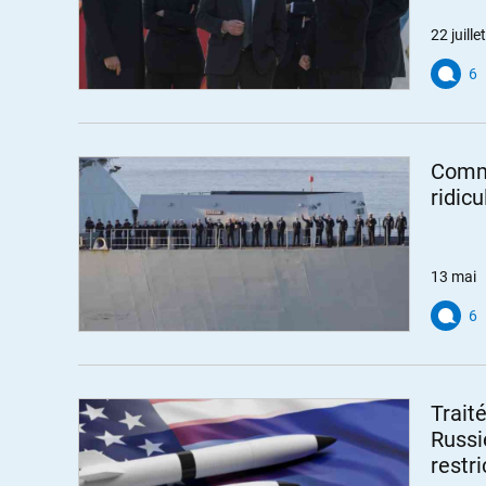
22 juillet
6
Comme
ridic
13 mai
6
Trait
Russi
restri