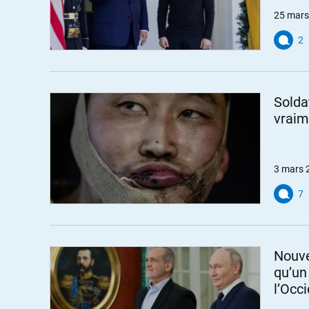
25 mars
2
Solda
vraim
3 mars 
7
Nouve
qu’un
l’Occ