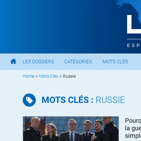
LES DOSSIERS
CATÉGORIES
MOTS CLÉS
Home
>
Mots Clés
>
Russie
MOTS CLÉS :
RUSSIE
Pourq
la gu
simp