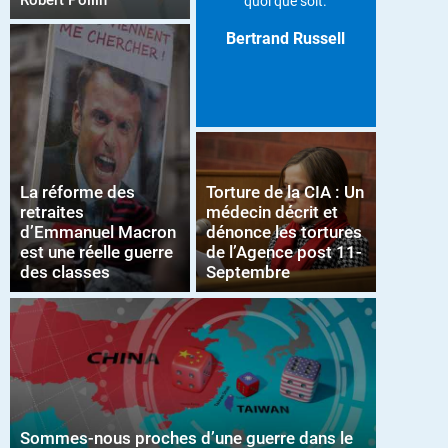
Robert Pollin
quoi que soit.
Bertrand Russell
La réforme des
Torture de la CIA : Un
retraites
médecin décrit et
d’Emmanuel Macron
dénonce les tortures
est une réelle guerre
de l’Agence post 11-
des classes
Septembre
Sommes-nous proches d’une guerre dans le