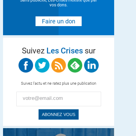
Sans publicité, Les-Crises n'existe que par
vos dons.
Faire un don
Suivez
Les Crises
sur
Suivez l'actu et ne ratez plus une publication