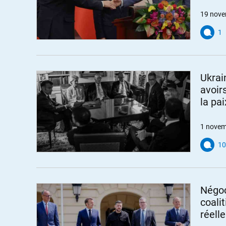
19 nove
1
Ukrai
avoirs
la pai
1 novem
10
Négoc
coalit
réell