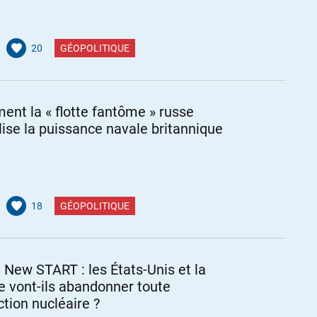
20
GÉOPOLITIQUE
nt la « flotte fantôme » russe
ulise la puissance navale britannique
18
GÉOPOLITIQUE
é New START : les États-Unis et la
e vont-ils abandonner toute
ction nucléaire ?