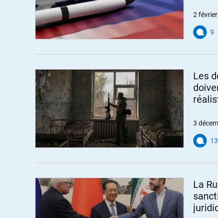
2 février
9
Les d
doiven
réalis
3 décem
13
La Ru
sanct
juridi