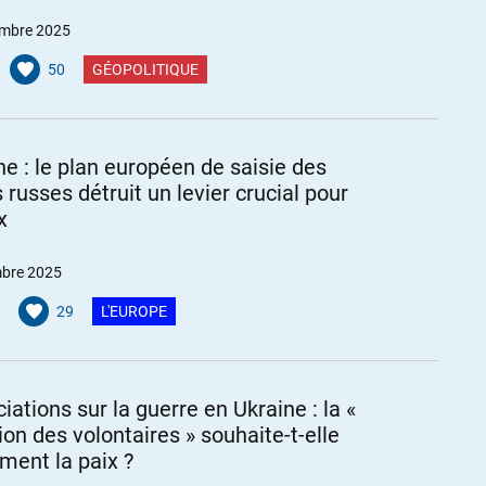
mbre 2025
50
GÉOPOLITIQUE
ne : le plan européen de saisie des
 russes détruit un levier crucial pour
x
bre 2025
29
L'EUROPE
iations sur la guerre en Ukraine : la «
ion des volontaires » souhaite-t-elle
ement la paix ?