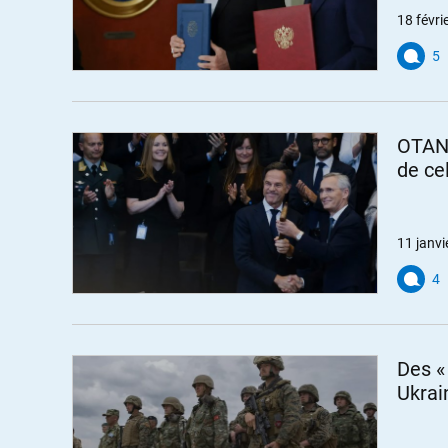
18 févri
5
OTAN 
de cel
11 janvi
4
Des «
Ukrai