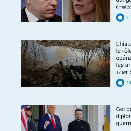
8 mai 2
9
L’hist
le rô
opéra
les a
17 avril
20
Gel de
diplo
guerr