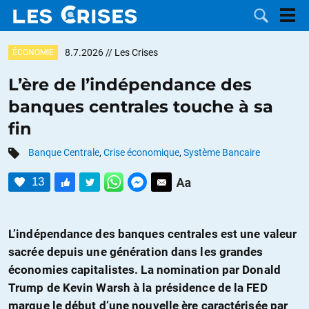
8.7.2026
// Les Crises
ÉCONOMIE
L’ère de l’indépendance des
banques centrales touche à sa
LES
fin
DOSSIERS
CATÉGORIES
Banque Centrale
,
Crise économique
,
Système Bancaire
13
MOTS CLÉS
NOUS
L’indépendance des banques centrales est une valeur
sacrée depuis une génération dans les grandes
CONTACTER
FAIRE UN
économies capitalistes. La nomination par Donald
Trump de Kevin Warsh à la présidence de la FED
DON
marque le début d’une nouvelle ère caractérisée par