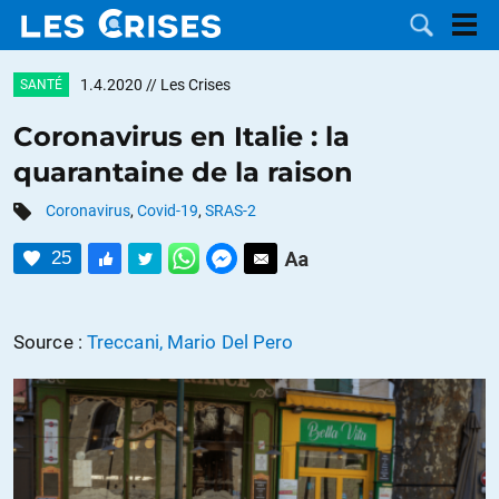
1.4.2020
// Les Crises
SANTÉ
Coronavirus en Italie : la
quarantaine de la raison
LES
Coronavirus
,
Covid-19
,
SRAS-2
DOSSIERS
CATÉGORIES
25
MOTS CLÉS
Source :
Treccani, Mario Del Pero
NOUS
CONTACTER
FAIRE UN
DON