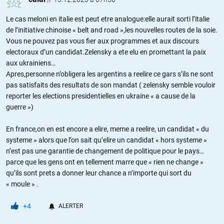
Le cas meloni en italie est peut etre analogue:elle aurait sorti l’italie
de l’initiative chinoise « belt and road »,les nouvelles routes de la soie.
Vous ne pouvez pas vous fier aux programmes et aux discours
electoraux d’un candidat.Zelensky a ete elu en promettant la paix
aux ukrainiens…
Apres,personne n’obligera les argentins a reelire ce gars s’ils ne sont
pas satisfaits des resultats de son mandat ( zelensky semble vouloir
reporter les elections presidentielles en ukraine « a cause de la
guerre »)
En france,on en est encore a elire, meme a reelire, un candidat « du
systeme » alors que l’on sait qu’elire un candidat « hors systeme »
n’est pas une garantie de changement de politique pour le pays…
parce que les gens ont en tellement marre que « rien ne change »
qu’ils sont prets a donner leur chance a n’importe qui sort du
« moule » .
+4
ALERTER