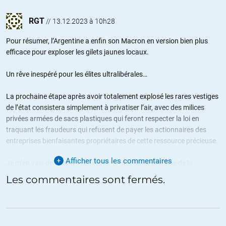
RGT
//
13.12.2023 à 10h28
Pour résumer, l’Argentine a enfin son Macron en version bien plus
efficace pour exploser les gilets jaunes locaux.
Un rêve inespéré pour les élites ultralibérales…
La prochaine étape après avoir totalement explosé les rares vestiges
de l’état consistera simplement à privatiser l’air, avec des milices
privées armées de sacs plastiques qui feront respecter la loi en
traquant les fraudeurs qui refusent de payer les actionnaires des
entreprises bienfaisantes propriétaires de cette ressource précieuse.
Afficher tous les commentaires
Je m’en vais de ce pas déposer un brevet sur le principe de la
respiration en argentine.
Les commentaires sont fermés.
Je suis certain que les profits générés par cette fabuleuse invention
me permettront de pouvoir l’étendre à l’ensemble de cette planète
(par exemple, en France, le 49.3 est fait pour ça) et je deviendrai alors
l’homme le plus puissant du monde connu.