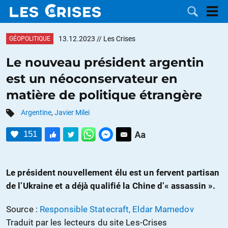
13.12.2023
// Les Crises
GÉOPOLITIQUE
Le nouveau président argentin
est un néoconservateur en
LES
matière de politique étrangère
DOSSIERS
CATÉGORIES
Argentine
,
Javier Milei
151
MOTS CLÉS
NOUS
Le président nouvellement élu est un fervent partisan
de l’Ukraine et a déjà qualifié la Chine d’« assassin ».
CONTACTER
FAIRE UN
Source :
Responsible Statecraft, Eldar Mamedov
DON
Traduit par les lecteurs du site Les-Crises