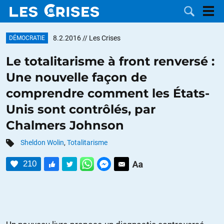
8.2.2016
// Les Crises
DÉMOCRATIE
Le totalitarisme à front renversé :
Une nouvelle façon de
LES
comprendre comment les États-
Unis sont contrôlés, par
DOSSIERS
CATÉGORIES
Chalmers Johnson
MOTS CLÉS
Sheldon Wolin
,
Totalitarisme
NOUS
210
CONTACTER
FAIRE UN
DON