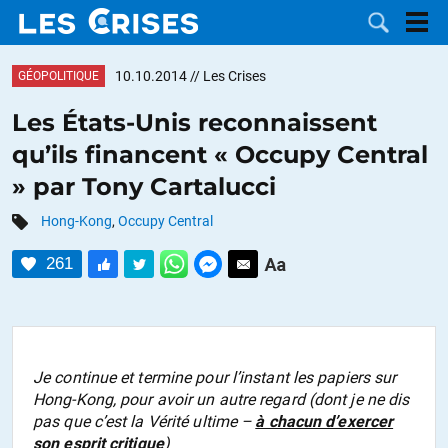
10.10.2014
// Les Crises
GÉOPOLITIQUE
Les États-Unis reconnaissent
qu’ils financent « Occupy Central
LES
» par Tony Cartalucci
DOSSIERS
CATÉGORIES
Hong-Kong
,
Occupy Central
261
MOTS CLÉS
NOUS
CONTACTER
FAIRE UN
Je continue et termine pour l’instant les papiers sur
Hong-Kong, pour avoir un autre regard (dont je ne dis
DON
pas que c’est la Vérité ultime –
à chacun d’exercer
son esprit critique
)