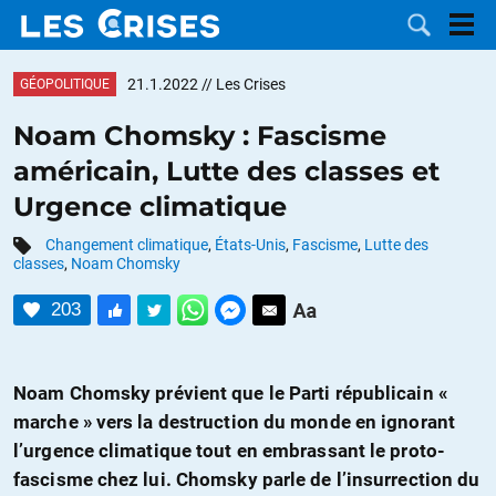
21.1.2022
// Les Crises
GÉOPOLITIQUE
Noam Chomsky : Fascisme
américain, Lutte des classes et
LES
Urgence climatique
DOSSIERS
CATÉGORIES
Changement climatique
,
États-Unis
,
Fascisme
,
Lutte des
classes
,
Noam Chomsky
MOTS CLÉS
203
NOUS
Noam Chomsky prévient que le Parti républicain «
CONTACTER
FAIRE UN
marche » vers la destruction du monde en ignorant
l’urgence climatique tout en embrassant le proto-
DON
fascisme chez lui. Chomsky parle de l’insurrection du