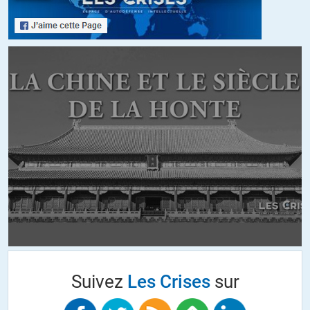
Bonjour, concernant l analyse sur l État de la gauche en France, lire
le Monde Diplomatique de janvier 2022.
Analyse sur son histoire et ses revirements, son absorption
progressive aux concepts neoliberaux…
+2
ALERTER
christian gedeon
//
21.01.2022 à 10h27
Neolibéralisme, ultralibéralisme, libre échange sont des maladies
mortelles. Qui touchent le monde entier. Sur ce point, qui n’est pas
bien original, on ne peut qu’être d’accord à 100%.Sur la suite,je suis
plus mitigé. M. Chomski constate, à juste titre ,la montée de la
violence sociale et politique aux US(et ailleurs aussi). Mais il n’en dit
pas les causes. Multiples elles sont. Et parmi ces causes que M;
Chomsky se garde bien d’évoquer, et pour cause, il y a le
déclassement de cette classe moyenne et ouvrière, manipulées
Suivez
Les Crises
sur
certes, mais frappée de plein fouet par l’évolution financière et
sociétale. ce déclassement est traité par le mépris par les classes