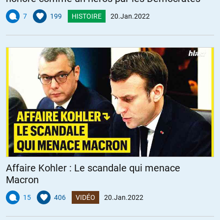
plus élevées de l’état.
7
199
HISTOIRE
20.Jan.2022
Et de toutes façons, si d’aventure un candidat « improbable » (du
style François Ruffin) parvenait à se faire élire, il devrait faire face à
une cabale généralisée allant des milliardaires aux « médias
indépendants » en passant par les multinationales et les hauts
fonctionnaires (particulièrement ceux de Bercy) et ne pourrait
strictement rien faire (à moins d’une révolte populaire qui rebatte
les cartes à l’échelon national).
N’oublions pas que les « institutions » et la « constitution » sont
faites pour éviter que le pouvoir ne soit « volé » par la population au
détriment des « élites ».
Et il en va de même dans toutes les « nations civilisées »…
Affaire Kohler : Le scandale qui menace
Macron
Les parasites sont accrochés au pouvoir pour leur propre profit et
leur survie au détriment du reste de la population et ont la « loi »
15
406
VIDÉO
20.Jan.2022
(qu’ils ont eux-mêmes voté) de leur côté.