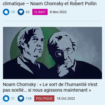
climatique – Noam Chomsky et Robert Pollin
13
63
CLIMAT
8.Nov.2022
Noam Chomsky : « Le sort de l’humanité n’est
pas scellé… si nous agissons maintenant »
11
118
POLITIQUE
18.Oct.2022