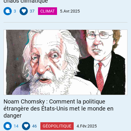
chaos climatique
3
37
CLIMAT
5.Avr.2025
Noam Chomsky : Comment la politique
étrangère des États-Unis met le monde en
danger
14
46
GÉOPOLITIQUE
4.Fév.2025