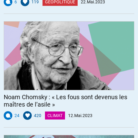
6
119
GÉOPOLITIQUE
22.Mai.2023
Noam Chomsky : « Les fous sont devenus les
maîtres de l’asile »
24
420
CLIMAT
12.Mai.2023