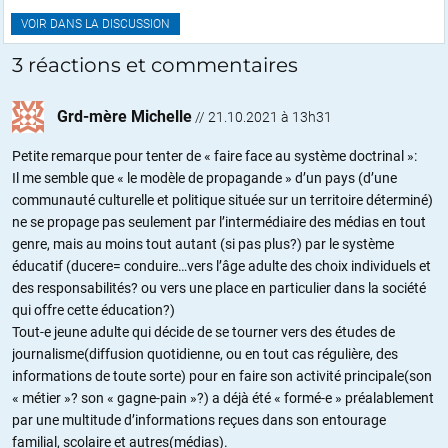
VOIR DANS LA DISCUSSION
3 réactions et commentaires
Grd-mère Michelle
//
21.10.2021 à 13h31
Petite remarque pour tenter de « faire face au système doctrinal »:
Il me semble que « le modèle de propagande » d’un pays (d’une
communauté culturelle et politique située sur un territoire déterminé)
ne se propage pas seulement par l’intermédiaire des médias en tout
genre, mais au moins tout autant (si pas plus?) par le système
éducatif (ducere= conduire…vers l’âge adulte des choix individuels et
des responsabilités? ou vers une place en particulier dans la société
qui offre cette éducation?)
Tout-e jeune adulte qui décide de se tourner vers des études de
journalisme(diffusion quotidienne, ou en tout cas régulière, des
informations de toute sorte) pour en faire son activité principale(son
« métier »? son « gagne-pain »?) a déjà été « formé-e » préalablement
par une multitude d’informations reçues dans son entourage
familial, scolaire et autres(médias).