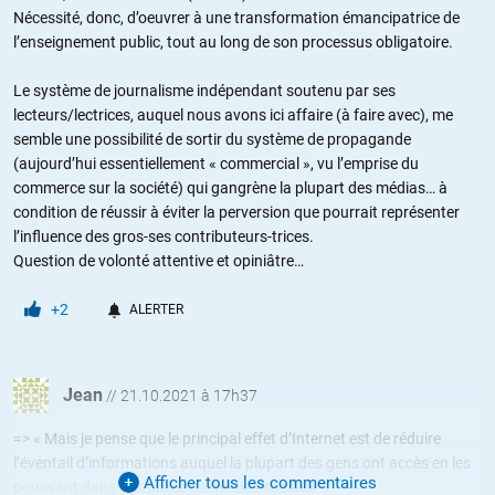
Nécessité, donc, d’oeuvrer à une transformation émancipatrice de
l’enseignement public, tout au long de son processus obligatoire.
Le système de journalisme indépendant soutenu par ses
lecteurs/lectrices, auquel nous avons ici affaire (à faire avec), me
semble une possibilité de sortir du système de propagande
(aujourd’hui essentiellement « commercial », vu l’emprise du
commerce sur la société) qui gangrène la plupart des médias… à
condition de réussir à éviter la perversion que pourrait représenter
l’influence des gros-ses contributeurs-trices.
Question de volonté attentive et opiniâtre…
+2
ALERTER
Jean
//
21.10.2021 à 17h37
=> « Mais je pense que le principal effet d’Internet est de réduire
l’éventail d’informations auquel la plupart des gens ont accès en les
Afficher tous les commentaires
poussant dans des bulles de médias sociaux. »