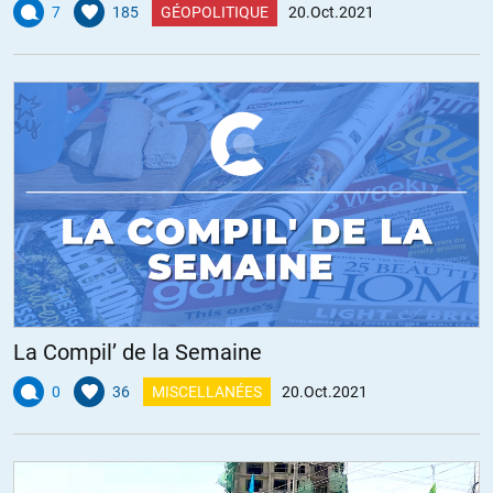
7
185
GÉOPOLITIQUE
20.Oct.2021
La Compil’ de la Semaine
0
36
MISCELLANÉES
20.Oct.2021