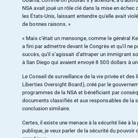
Obama, comme on pouvait s’y attendre, a d’abord
NSA avait joué un rôle clé dans la mise en échec 
les États-Unis, laissant entendre qu’elle avait v
de bonnes raisons. »
« Mais c’était un mensonge, comme le général Kei
a fini par admettre devant le Congrès et qu’il ne p
succès, qu’il s’agissait d’attraper un immigrant s
à San Diego qui avaient envoyé 8 500 dollars à un
Le Conseil de surveillance de la vie privée et des l
Liberties Oversight Board), créé par le gouverne
programmes de la NSA et bénéficiant par conséq
documents classifiés et aux responsables de la s
conclusion similaire.
Certes, il existe une menace à la sécurité liée à l
publique, je veux parler de la sécurité du pouvoir 