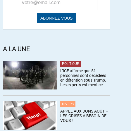
A LA UNE
POLITIQUE
L’ICE affirme que 51
personnes sont décédées
en détention sous Trump.
Les experts estiment ce
chiffre sous-estimé
DIVERS
APPEL AUX DONS AOÛT –
LES-CRISES A BESOIN DE
VOUS !