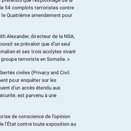
 prétendu que l’espionnage de la
de 54 complots terroristes contre
iolé le Quatrième amendement pour
th Alexander, directeur de la NSA,
ouvait se prévaloir que d’un seul
omalien et ses trois acolytes vivant
 groupe terroriste en Somalie. »
ibertés civiles (Privacy and Civil
ment pour enquêter sur les
uent d’un accès étendu aux
écurité, est parvenu à une
a prise de conscience de l’opinion
de l’État contre toute exposition au