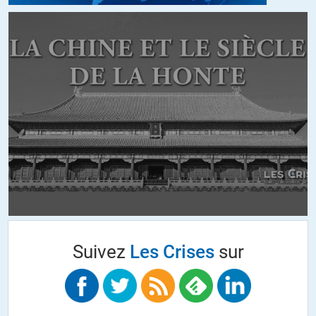
Dans tous les cas, ce sont les « simples gueux » qui se font laminer et
qui payeront les pots cassés, les « élites » se contentant de sacrifier
quelques pions sur l’autel de la « justice » pour mieux reprendre en
main « leur » cheptel.
Et le meilleur instrument de leur puissance est la propagande basée
sur les idéologies politiques ou religieuses qui ne sont que les faces
de la même mécanique (historique et « traditionnelle ») qui a fait ses
preuves et qui mène l’humanité à sa perte.
J’ai honte de faire partie de cette espèce qui compte parmi ses
membre les pires nuisibles que la vie n’ait jamais connu.
Tant qu’il n’y aura pas de VÉRITABLE révolution qui permette
d’anéantir à jamais la caste des nuisibles l’ensemble du vivant
Suivez
Les Crises
sur
continuera de risquer d’être anéanti par une très faible minorité de
parasites mortels qui prolifèrent en ce monde.
P.S. lisez ou relisez l’ouvrage de Roland Gori (prof de psychiatrie à