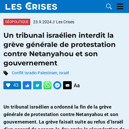
23.9.2024
// Les Crises
GÉOPOLITIQUE
Un tribunal israélien interdit la
grève générale de protestation
LES
contre Netanyahou et son
gouvernement
DOSSIERS
CATÉGORIES
Conflit Israélo-Palestinien
,
Israël
MOTS CLÉS
43
NOUS
Un tribunal israélien a ordonné la fin de la grève
CONTACTER
FAIRE UN
générale de protestation contre Netanyahou et son
DON
gouvernement. La grève faisait suite au refus d’Israël