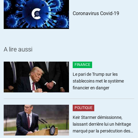
À voir sur Arte le doc Les ministres du chaos… Édifiant mais pas
Coronavirus Covid-19
rassurant !
+8
ALERTER
A lire aussi
FINANCE
Le pari de Trump sur les
stablecoins met le système
financier en danger
POLITIQUE
Keir Starmer démissionne,
laissant derrière lui un héritage
marqué par la persécution des
militants pro-palestiniens