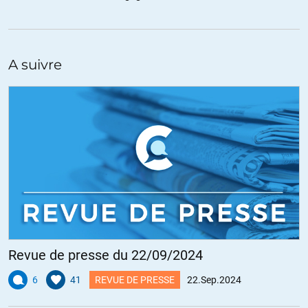
Oceane60
//
23.09.2024 à 14h52
A suivre
Rendre la grève générale illégale, après avoir rendu les
manifestations interdites. En occident c’est le boycott des produits
israéliens interdits. Cherchez ce qui reste de nos libertés et de la
«démo’crassie» ?
+26
ALERTER
La Mola
//
23.09.2024 à 21h39
notre 1er ministre du « gouvernement introuvable » a déclaré sans
sourciller « la capacité d’Israel à (se défendre) génocider n’est pas
Revue de presse du 22/09/2024
négociable »
6
41
REVUE DE PRESSE
22.Sep.2024
et maintenant le Liban :