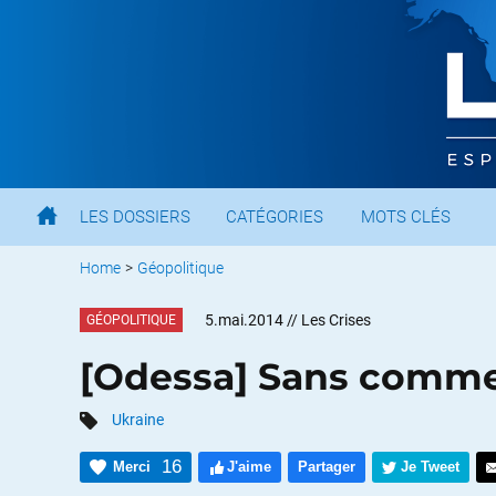
LES DOSSIERS
CATÉGORIES
MOTS CLÉS
Home
>
Géopolitique
5.mai.2014
// Les Crises
GÉOPOLITIQUE
[Odessa] Sans commen
Ukraine
16
Merci
J'aime
Partager
Je Tweet