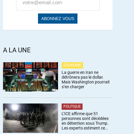
A LA UNE
ÉCONOMIE
La guerre en Iran ne
détrônera pas le dollar.
Mais Washington pourrait
s’en charger
POLITIQUE
L’ICE affirme que 51
personnes sont décédées
en détention sous Trump.
Les experts estiment ce
chiffre sous-estimé