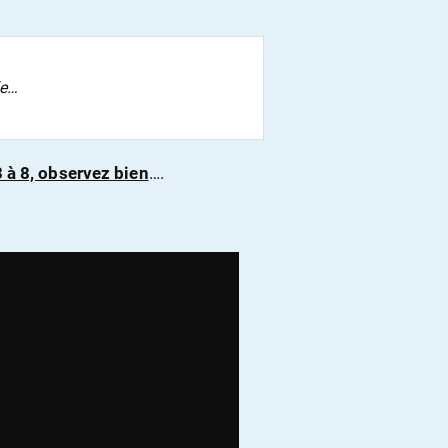
le…
 à 8, observez bien
….