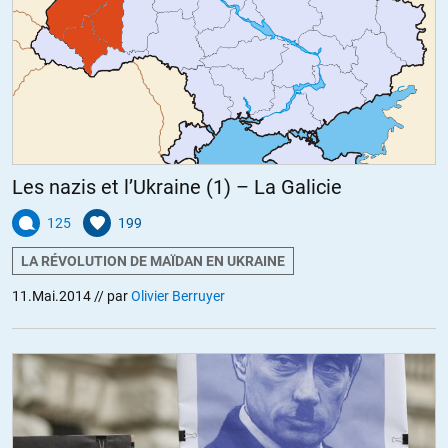
http://www.legrandsoir.info/referendum-illegal-en-ukraine-voulez-
vous-oui-ou-non-etre-ignifuges.html
ALERTER
salimsellami
//
12.05.2014 à 16h49
Les nazis et l’Ukraine (1) – La Galicie
Bon boulot, merci d’éclairer nos lanternes !
125
199
ALERTER
LA RÉVOLUTION DE MAÏDAN EN UKRAINE
11.Mai.2014
// par
Olivier Berruyer
VladimirK
//
12.05.2014 à 17h16
« l’information des citoyens est primordiale pour l’avenir du pays ? »
Non.