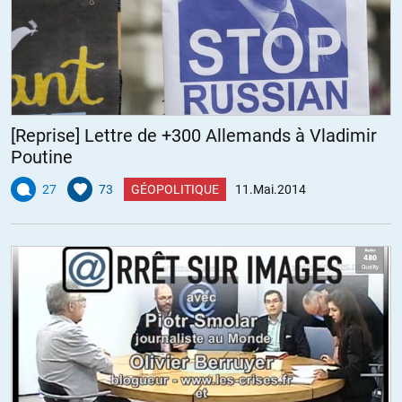
Dans la théorie, c’est vrai, mais dans la pratique, l’information est
surtout primordiale pour l’avenir des hommes/femmes politiques et
de leurs proches.
ALERTER
Beauch26
//
12.05.2014 à 19h23
[Reprise] Lettre de +300 Allemands à Vladimir
Poutine
La presse est un des piliers de la démocratie.
Les homes/femmes politiques sont élus.
27
73
GÉOPOLITIQUE
11.Mai.2014
Or comment voter si on est mal informé ? Quel est le résultat du
vote si l’information est tronquée, fausse, manipulée, biaisée…
Cf. la situation entre autre de notre pays.
ALERTER
Bob
//
12.05.2014 à 17h17
Vous allez voir que les américains vont balancer des drones tueurs…
au Pakistan 😀