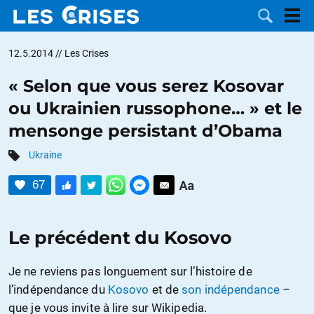
12.5.2014
// Les Crises
« Selon que vous serez Kosovar
ou Ukrainien russophone… » et le
LES
mensonge persistant d’Obama
DOSSIERS
CATÉGORIES
Ukraine
67
MOTS CLÉS
NOUS
Le précédent du Kosovo
CONTACTER
FAIRE UN
Je ne reviens pas longuement sur l’histoire de
l’indépendance du
Kosovo
et de
son indépendance
–
DON
que je vous invite à lire sur Wikipedia.