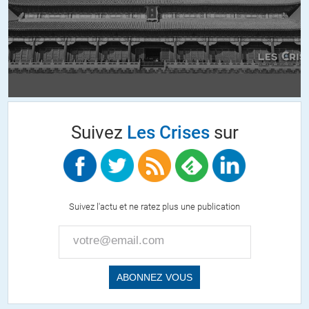
Thomas Drake, former Defense Intelligence Senior Executive Service,
NSA
Larry Johnson, former CIA and Department of State
David MacMichael, former Senior Estimates Officer, National
Intelligence Council
Suivez
Les Crises
sur
Ray McGovern, former chief of CIA’s Soviet Foreign Policy Branch &
presidential briefer (ret.)
Elizabeth Murray, former Deputy National Intelligence Officer of the
Suivez l'actu et ne ratez plus une publication
Near East, National Intelligence Council (ret.)
Todd E. Pierce, US Army Judge Advocate General Corps (ret.)
Coleen Rowley, former Chief Division Counsel & FBI Special Agent
(ret.)