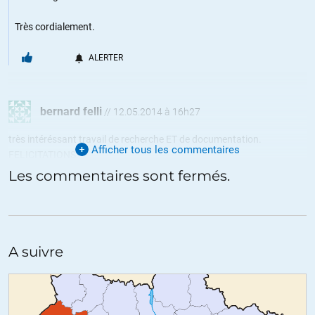
Très cordialement.
ALERTER
bernard felli
//
12.05.2014 à 16h27
très intéréssant travail de recherche ET de documentation.
Afficher tous les commentaires
FELICITATIONS.
Les commentaires sont fermés.
ALERTER
LEFEVRE
//
12.05.2014 à 16h27
A suivre
Pour bien comprendre ce qui s’est passé au Kosovo, lire l’excellent
livre de Pierre Péan « Kosovo ».
Une version « drôle » de la réaction occidentale face aux résultats du
référendum de dimanche