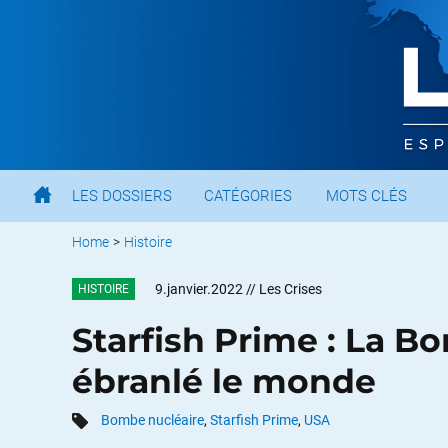
LES DOSSIERS
CATÉGORIES
MOTS CLÉS
Home
>
Histoire
9.janvier.2022
// Les Crises
HISTOIRE
Starfish Prime : La B
ébranlé le monde
Bombe nucléaire
,
Starfish Prime
,
USA