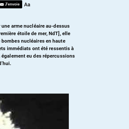
J'envoie
ser une arme nucléaire au-dessus
emière étoile de mer, NdT], elle
de bombes nucléaires en haute
ffets immédiats ont été ressentis à
e a également eu des répercussions
’hui.