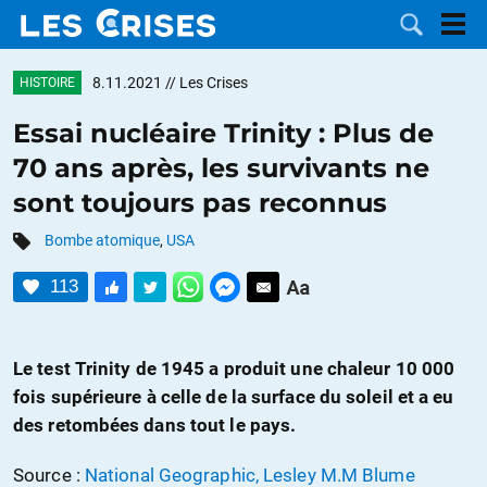
8.11.2021
// Les Crises
HISTOIRE
Essai nucléaire Trinity : Plus de
70 ans après, les survivants ne
LES
sont toujours pas reconnus
DOSSIERS
CATÉGORIES
Bombe atomique
,
USA
113
MOTS CLÉS
NOUS
Le test Trinity de 1945 a produit une chaleur 10 000
fois supérieure à celle de la surface du soleil et a eu
CONTACTER
FAIRE UN
des retombées dans tout le pays.
DON
Source :
National Geographic, Lesley M.M Blume