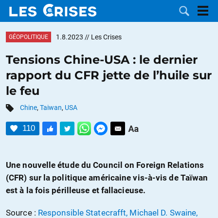
1.8.2023
// Les Crises
GÉOPOLITIQUE
Tensions Chine-USA : le dernier
rapport du CFR jette de l’huile sur
LES
le feu
DOSSIERS
CATÉGORIES
Chine
,
Taiwan
,
USA
110
MOTS CLÉS
NOUS
Une nouvelle étude du Council on Foreign Relations
(CFR) sur la politique américaine vis-à-vis de Taïwan
CONTACTER
FAIRE UN
est à la fois périlleuse et fallacieuse.
DON
Source :
Responsible Statecrafft, Michael D. Swaine,