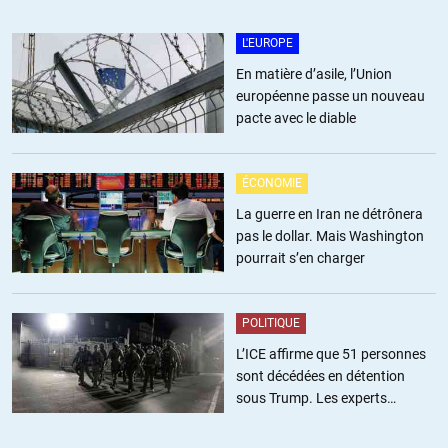
L'EUROPE
En matière d’asile, l’Union
européenne passe un nouveau
pacte avec le diable
ÉCONOMIE
La guerre en Iran ne détrônera
pas le dollar. Mais Washington
pourrait s’en charger
POLITIQUE
L’ICE affirme que 51 personnes
sont décédées en détention
sous Trump. Les experts
estiment ce chiffre sous-estimé