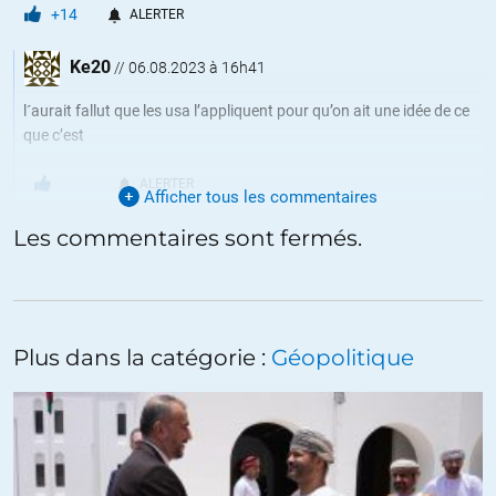
+14
ALERTER
Ke20
//
06.08.2023 à 16h41
l´aurait fallut que les usa l’appliquent pour qu’on ait une idée de ce
que c’est
ALERTER
Afficher tous les commentaires
Les commentaires sont fermés.
John V. Doe
//
01.08.2023 à 19h02
Un article « Colombe » dans « Responsible Statecraft ? Elles doivent
vraiment avoir peur que ça dérape là-bas après le relatif fiasco
Plus dans la catégorie :
Géopolitique
Ukrainien qui a tout de même rapporté aux faucons la Suède et la
Finlande passés de neutres à « membres de l’OTAN » (ou presque).
+5
ALERTER