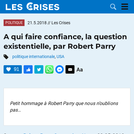
21.5.2018
// Les Crises
POLITIQUE
A qui faire confiance, la question
existentielle, par Robert Parry
LES
politique internationale
,
USA
DOSSIERS
CATÉGORIES
91
MOTS CLÉS
NOUS
Petit hommage à Robert Parry que nous n’oublions
pas…
CONTACTER
FAIRE UN
DON