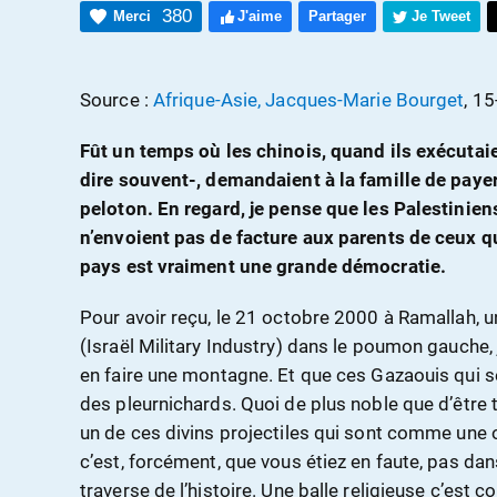
380
Merci
J'aime
Partager
Je Tweet
Source :
Afrique-Asie, Jacques-Marie Bourget
, 1
Fût un temps où les chinois, quand ils exécuta
dire souvent-, demandaient à la famille de payer l
peloton. En regard, je pense que les Palestiniens
n’envoient pas de facture aux parents de ceux q
pays est vraiment une grande démocratie.
Pour avoir reçu, le 21 octobre 2000 à Ramallah, 
(Israël Military Industry) dans le poumon gauche, 
en faire une montagne. Et que ces Gazaouis qui s
des pleurnichards. Quoi de plus noble que d’être
un de ces divins projectiles qui sont comme une o
c’est, forcément, que vous étiez en faute, pas dan
traverse de l’histoire. Une balle religieuse c’est