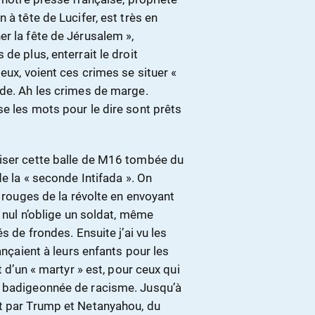
 à tête de Lucifer, est très en
r la fête de Jérusalem »,
de plus, enterrait le droit
eux, voient ces crimes se situer «
ade. Ah les crimes de marge.
e les mots pour le dire sont prêts
oiser cette balle de M16 tombée du
de la « seconde Intifada ». On
s rouges de la révolte en envoyant
d nul n’oblige un soldat, même
s de frondes. Ensuite j’ai vu les
ançaient à leurs enfants pour les
t d’un « martyr » est, pour ceux qui
e badigeonnée de racisme. Jusqu’à
rt par Trump et Netanyahou, du