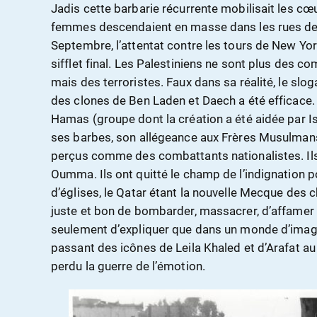
Jadis cette barbarie récurrente mobilisait les c
femmes descendaient en masse dans les rues de la
Septembre, l’attentat contre les tours de New Yor
sifflet final. Les Palestiniens ne sont plus des co
mais des terroristes. Faux dans sa réalité, le slog
des clones de Ben Laden et Daech a été efficace.
Hamas (groupe dont la création a été aidée par I
ses barbes, son allégeance aux Frères Musulmans,
perçus comme des combattants nationalistes. Ils
Oumma. Ils ont quitté le champ de l’indignation p
d’églises, le Qatar étant la nouvelle Mecque des ch
juste et bon de bombarder, massacrer, d’affamer G
seulement d’expliquer que dans un monde d’image
passant des icônes de Leila Khaled et d’Arafat au
perdu la guerre de l’émotion.