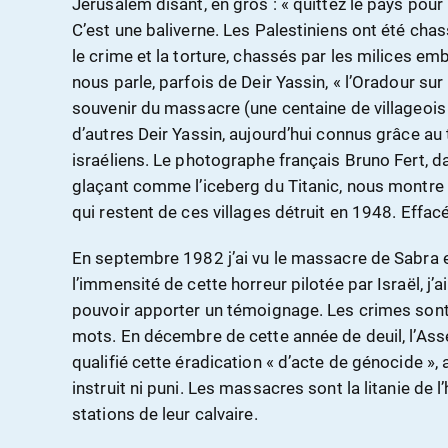
Jérusalem disant, en gros : « quittez le pays pour
C’est une baliverne. Les Palestiniens ont été chas
le crime et la torture, chassés par les milices emb
nous parle, parfois de Deir Yassin, « l’Oradour su
souvenir du massacre (une centaine de villageois
d’autres Deir Yassin, aujourd’hui connus grâce au 
israéliens. Le photographe français Bruno Fert, da
glaçant comme l’iceberg du Titanic, nous montre 
qui restent de ces villages détruit en 1948. Effacés
En septembre 1982 j’ai vu le massacre de Sabra e
l’immensité de cette horreur pilotée par Israël, j
pouvoir apporter un témoignage. Les crimes sont t
mots. En décembre de cette année de deuil, l’As
qualifié cette éradication « d’acte de génocide »,
instruit ni puni. Les massacres sont la litanie de l
stations de leur calvaire.