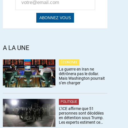
A LA UNE
ÉCONOMIE
La guerre en Iran ne
détrônera pas le dollar.
Mais Washington pourrait
s’en charger
POLITIQUE
L’ICE affirme que 51
personnes sont décédées
en détention sous Trump.
Les experts estiment ce
chiffre sous-estimé