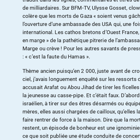
de milliardaires. Sur BFM-TV, Ulysse Gosset, clown
colère que les morts de Gaza « soient venus gâche
l’ouverture d’une ambassade des USA qui, une fois 
international. Les cathos bretons d’Ouest France, 
en marge » de la pathétique pitrerie de l’ambass
Marge ou crève ! Pour les autres savants de press
: « c’est la faute du Hamas ».
Thème ancien puisqu’en 2 000, juste avant de cr
ciel, j’avais longuement enquêté sur les ressorts 
accusait Arafat ou Abou Jihad de tirer les ficelle
la jeunesse au casse-pipe. Et c’était faux. D’abor
israélien, à tirer sur des êtres désarmés ou équipé
mères, elles aussi chargées de cailloux, qu’elles l
faire rentrer de force à la maison. Dire que la mor
restent, un épisode de bonheur est une ignomini
ce que soit publiée une étude conduite de conce