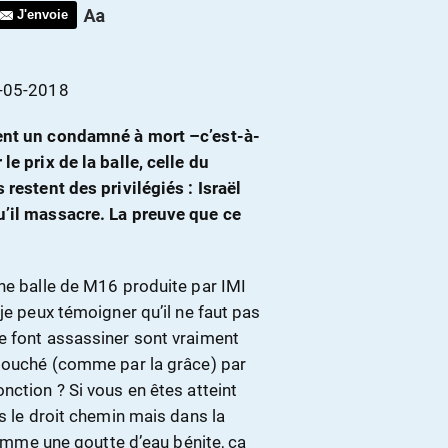
J'envoie
5-05-2018
ient un condamné à mort –c’est-à-
e prix de la balle, celle du
 restent des privilégiés : Israël
u’il massacre. La preuve que ce
une balle de M16 produite par IMI
je peux témoigner qu’il ne faut pas
e font assassiner sont vraiment
 touché (comme par la grâce) par
nction ? Si vous en êtes atteint
s le droit chemin mais dans la
 comme une goutte d’eau bénite, ça