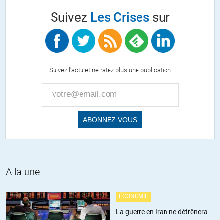
Suivez
Les Crises
sur
Lysbeth Levy
//
23.05.2018 à 10h22
Mouais, je vois que les commentateurs ont bien vu que l’auteur ne
nous apprends pas grand chose sur ce sujet, c’est un « »prophète
Suivez l'actu et ne ratez plus une publication
auto-réalisateur ». Pour rappel Graham Fuller est toujours actif dans
la « compagnie » malgré ces dénégations. Il fut un agent de la guerre
contre l’Urss dans la partie Asie Centrale, et proche des réseaux
gulenistes. Il a même été impliqué dans l’attentat contre Erdogan qui
a demandé son extradition et celle de Fetha Gulen. Il soutient le
projet d’un Kurdistan indépendant donc « travaille » contre la Syrie
d’Assad et du peuple syrien.
https://arretsurinfo.ch/et-si-poutine-dit-
la-verite/
De plus son nom est ressorti lors de l’attentat de Boston en
http://bakchich.herokuapp.com/international/2013/05/06/attentat-
de-boston-le-mystere-s-epaissit-1-3-62400
et dernier article sur cet
A la une
attentat style GLadio B :
http://bakchich.herokuapp.com/international/2014/04/04/attentat-
ÉCONOMIE
de-boston-epilogue-convenu-63238
Je ne comprends pas la
La guerre en Iran ne détrônera
confiance qu’on lui donne sur des sujets si sensibles ou il « bien plus