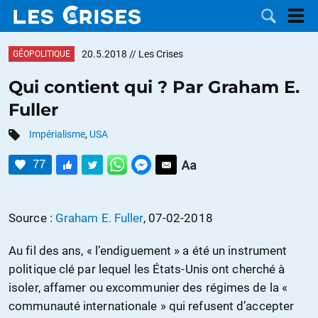
20.5.2018
// Les Crises
GÉOPOLITIQUE
Qui contient qui ? Par Graham E.
Fuller
LES
Impérialisme
,
USA
DOSSIERS
CATÉGORIES
77
MOTS CLÉS
Source :
Graham E. Fuller
, 07-02-2018
NOUS
Au fil des ans, « l’endiguement » a été un instrument
CONTACTER
FAIRE UN
politique clé par lequel les États-Unis ont cherché à
isoler, affamer ou excommunier des régimes de la «
DON
communauté internationale » qui refusent d’accepter