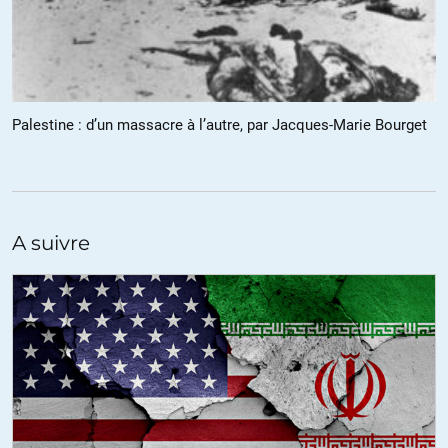
d’ailleurs ce n’est même pas la question de Sadam Hussein qui
sert juste à ce que les idiots regardent bien le doigt et pas la Lune.
C’est un regard intéressant « pour un américain », mais il y a une
grosse marge de progression sur qui sont les États Unis et quel
Palestine : d’un massacre à l’autre, par Jacques-Marie Bourget
est leur rôle dans le monde. Hitler aussi était partis pour faire une
Europe pacifiée… a sa manière… Ou encore Napoléon.
+2
ALERTER
A suivre
moshedayan
//
20.05.2018 à 19h36
Bien d’accord avec Fritz, cet article est bien conçu par un américain
typique qui a du mal à céder ne serait-ce ce qu’un pouce de terrain et
sa conclusion n’est qu’une « pirouette intellectuelle » invitant les
dirigeants américains à trouver d’autres voies pour maintenir son
leadership.
La seule solution viable et sûre pour nombre de pays est de
s’affranchir des transactions en dollars, d’oeuvrer opiniâtrement à