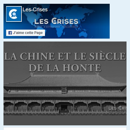
Qu’il n’y soit fait aucune mansion, ou si peu, des faiblesses
économiques de ce pays, quand ce serait là que se situent les raisons
des actions étasuniennes, montre cet aveuglement qui, à bien y
regarder, traverse & transperce également la majorité des sociétés
européennes.
La toute puissance impériale a duré une dizaine d’années, de 1991,
chute de l’U.R.S.S. jusqu’en 2001/2003 environ, et c’est pendant
cette toute puissance qu’à commencé réellement sa décadence qui,
depuis, n’a fait que s’accélérer.
L’empire n’a plus le choix, soit il se retire sur ses lignes d’avant 1945
et peut espérer, avec de la chance, maintenir encore un peu de sa
superbe, soit il tente de se maintenir coûte que coûte sa domination
mondiale et sera balayé à coup sûr par l’effondrement économique
international qui vient.
Quoi qu’il en soit, le dollar ne sera pas sauvé, tout comme l’euro &
l’U.E., d’ailleurs, et dès que cet effondrement aura eu lieu, trois
scenarii sont possibles aux U.S.A.: guerre civile, coup d’état ou
partition, voire une combinaison complexe de ces trois éventualités.
+4
ALERTER