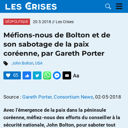
20.5.2018
// Les Crises
GÉOPOLITIQUE
Méfions-nous de Bolton et de
son sabotage de la paix
LES
coréenne, par Gareth Porter
DOSSIERS
CATÉGORIES
John Bolton
,
USA
65
MOTS CLÉS
NOUS
Source :
Gareth Porter, Consortium News
, 02-05-2018
CONTACTER
FAIRE UN
Avec l’émergence de la paix dans la péninsule
coréenne, méfiez-nous des efforts du conseiller à la
DON
sécurité nationale, John Bolton, pour saboter tout