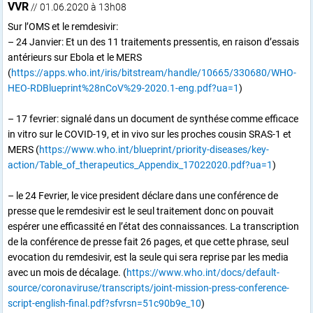
VVR
// 01.06.2020 à 13h08
Sur l’OMS et le remdesivir:
– 24 Janvier: Et un des 11 traitements pressentis, en raison d’essais
antérieurs sur Ebola et le MERS
(
https://apps.who.int/iris/bitstream/handle/10665/330680/WHO-
HEO-RDBlueprint%28nCoV%29-2020.1-eng.pdf?ua=1
)
– 17 fevrier: signalé dans un document de synthése comme efficace
in vitro sur le COVID-19, et in vivo sur les proches cousin SRAS-1 et
MERS (
https://www.who.int/blueprint/priority-diseases/key-
action/Table_of_therapeutics_Appendix_17022020.pdf?ua=1
)
– le 24 Fevrier, le vice president déclare dans une conférence de
presse que le remdesivir est le seul traitement donc on pouvait
espérer une efficassité en l’état des connaissances. La transcription
de la conférence de presse fait 26 pages, et que cette phrase, seul
evocation du remdesivir, est la seule qui sera reprise par les media
avec un mois de décalage. (
https://www.who.int/docs/default-
source/coronaviruse/transcripts/joint-mission-press-conference-
script-english-final.pdf?sfvrsn=51c90b9e_10
)