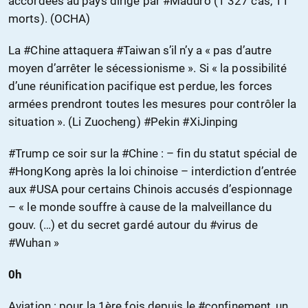
accordées au pays dirigé par #Maduro (1 327 cas, 11
morts). (OCHA)
La #Chine attaquera #Taiwan s’il n’y a « pas d’autre
moyen d’arrêter le sécessionisme ». Si « la possibilité
d’une réunification pacifique est perdue, les forces
armées prendront toutes les mesures pour contrôler la
situation ». (Li Zuocheng) #Pekin #XiJinping
#Trump ce soir sur la #Chine : – fin du statut spécial de
#HongKong après la loi chinoise – interdiction d’entrée
aux #USA pour certains Chinois accusés d’espionnage
– « le monde souffre à cause de la malveillance du
gouv. (…) et du secret gardé autour du #virus de
#Wuhan »
0h
Aviation : pour la 1ère fois depuis le #confinement, un