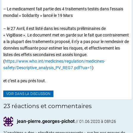
– Le medicament fait partie des 4 traitements testés dans l’essais
mondial « Solidarity » lancé le 19 Mars
– le 27 Avril, il est listé dans les resultats préliminaires de
« VigiBase ». Le document met en garde sur le fait que contrairement
a la plupart des traitements proposé, il n’y a pas pour le remdesivir de
données suffisante pour estimer les risques, et effectivement les
listes des effets secondaires est assés longue.
(
https://www.who.int/medicines/regulation/medicines-
safety/Descriptive_analysis_PV_REG7.pdf?ua=1
)
et c’est a peu prés tout.
VOIR DANS LA DISCUSSION
23 réactions et commentaires
jean-pierre.georges-pichot
//
01.06.2020 à 08h26
‘L’anakinra a des « résultats encourageants » sur les cas graves de