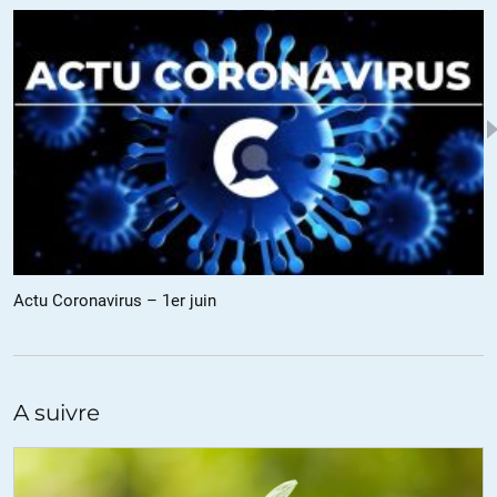
Oui, j’ai déjà vécu ce type de malheureuse expérience aussi, où je
suis resté handicapé pendant un an en consultant entretemps 8
« spécialistes », qui m’ont soigné à peu près pour tout et n’importe
quoi, mais jamais pour mon vrai problème et sans jamais voir ce
qui sautait aux yeux au niveau des zones corporelles atteintes.
C’est ma médecin de famille (la même qui m’avait orienté au début
chez un spécialiste parce qu’elle s’était déclarée non compétente)
à laquelle je confiais mon désespoir qui a fini par trouver
simplement en regardant et en faisant tester ce que personne
n’avait vu en ayant le nez dessus… 3 jours après le début du
traitement (pour un problème bénin en plus), je n’avais plus rien et
retrouvait mon autonomie.
En échangeant avec mes amis, je trouve d’ailleurs que les erreurs
Actu Coronavirus – 1er juin
de diagnostic et les errances thérapeutiques sont de plus en plus
nombreuses. Je ne sais pas à quoi ça tient, mais c’est inquiétant.
+6
ALERTER
A suivre
weilan
//
01.06.2020 à 11h38