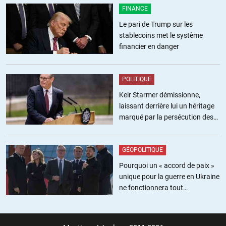
« A ce titre, l’émergence du Pr Raoult comme figure de recours
FINANCE
emprunte certains traits aux dynamiques populistes qui parcourent
Le pari de Trump sur les
la France depuis des années. » « populiste », on est censé ne pas
stablecoins met le système
s’en relever…
financier en danger
+1
ALERTER
POLITIQUE
Keir Starmer démissionne,
Eric83
//
01.06.2020 à 10h44
laissant derrière lui un héritage
marqué par la persécution des
« Épidémiologiste de Yale: l’hydroxychloroquine devrait être
militants pro-palestiniens
«largement disponible et promue immédiatement» comme
traitement standard ».
GÉOPOLITIQUE
Pourquoi un « accord de paix »
« Dans un manuscrit du mercredi détaillant comment les patients à
unique pour la guerre en Ukraine
haut risque COVID-19 doivent être traités, Risch note que la
ne fonctionnera tout
combinaison d’hydroxychloroquine (HCQ) et de l’antibiotique
simplement pas
azithromycine (AZ) « a été largement déformée dans les rapports
cliniques et les médias publics », et que » Cinq études, dont deux
essais cliniques contrôlés, ont démontré une efficacité importante du