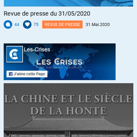
– 17 fevrier: signalé dans un document de synthése comme
Revue de presse du 31/05/2020
efficace in vitro sur le COVID-19, et in vivo sur les proches cousin
SRAS-1 et MERS (
https://www.who.int/blueprint/priority-
44
75
REVUE DE PRESSE
31.Mai.2020
diseases/key-
action/Table_of_therapeutics_Appendix_17022020.pdf?ua=1
)
– le 24 Fevrier, le vice president déclare dans une conférence de
presse que le remdesivir est le seul traitement donc on pouvait
espérer une efficassité en l’état des connaissances. La
transcription de la conférence de presse fait 26 pages, et que cette
phrase, seul evocation du remdesivir, est la seule qui sera reprise
par les media avec un mois de décalage.
(
https://www.who.int/docs/default-
source/coronaviruse/transcripts/joint-mission-press-conference-
script-english-final.pdf?sfvrsn=51c90b9e_10
)
– Le medicament fait partie des 4 traitements testés dans l’essais
mondial « Solidarity » lancé le 19 Mars