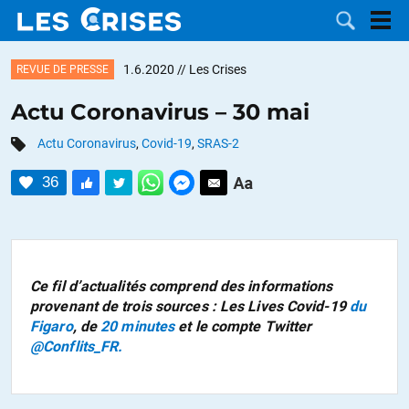
1.6.2020
// Les Crises
REVUE DE PRESSE
Actu Coronavirus – 30 mai
Actu Coronavirus
,
Covid-19
,
SRAS-2
LES
36
DOSSIERS
CATÉGORIES
MOTS CLÉS
Ce fil d’actualités comprend des informations
NOUS
provenant de trois sources : Les Lives Covid-19
du
Figaro
, de
20 minutes
et le compte Twitter
CONTACTER
FAIRE UN
@Conflits_FR.
DON