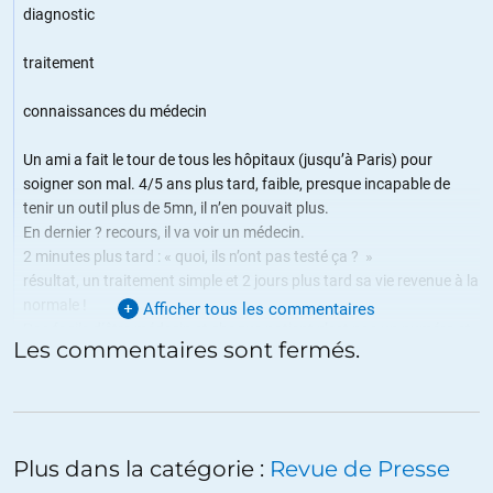
diagnostic
traitement
connaissances du médecin
Un ami a fait le tour de tous les hôpitaux (jusqu’à Paris) pour
soigner son mal. 4/5 ans plus tard, faible, presque incapable de
tenir un outil plus de 5mn, il n’en pouvait plus.
En dernier ? recours, il va voir un médecin.
2 minutes plus tard : « quoi, ils n’ont pas testé ça ? »
résultat, un traitement simple et 2 jours plus tard sa vie revenue à la
normale !
Afficher tous les commentaires
Pas facile d’être médecin et chaque patient n’est pas un numéro et
Les commentaires sont fermés.
chaque cas est un cas unique, il y en a qui l’oublie.
+6
ALERTER
Incognitototo
//
01.06.2020 à 16h23
Plus dans la catégorie :
Revue de Presse