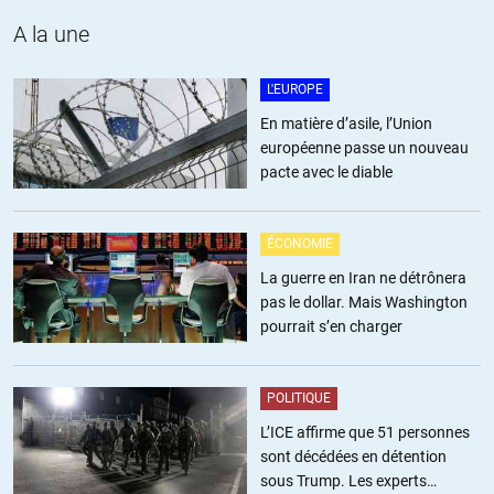
La National Library of Medicine (NLM), située sur le campus des
A la une
National Institutes of Health à Bethesda, Maryland. Il s’agit de la
plus grande bibliothèque médicale au monde, rassemblant des
L'EUROPE
documents et fournissant des informations et des services de
En matière d’asile, l’Union
recherche dans tous les domaines de la biomédecine et des soins
européenne passe un nouveau
de santé
pacte avec le diable
Comme tout lecteur peut s’y essayer lui-même, il suffit par exemple
de cliquer les mots “le nom de l’infection viral + redemsivir +
ÉCONOMIE
inhibition” pour que le moteur de recherche de la Bibliothèque
nationale de Médecine des États-Unis communique
La guerre en Iran ne détrônera
instantanément les références des études (!) dans lesquelles
pas le dollar. Mais Washington
figurent ces mots-clés
pourrait s’en charger
https://www.ncbi.nlm.nih.gov/pmc/?term=redemsivir
POLITIQUE
+2
ALERTER
L’ICE affirme que 51 personnes
sont décédées en détention
sous Trump. Les experts