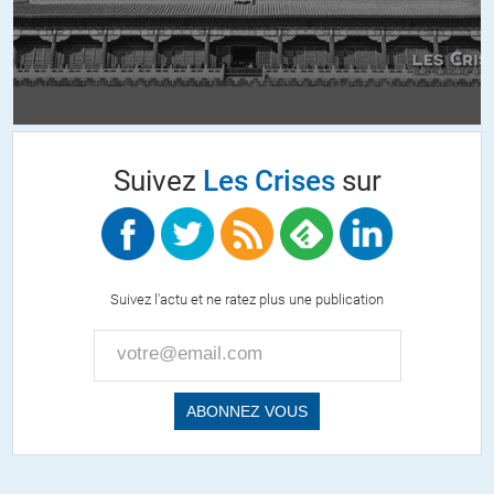
– le 27 Avril, il est listé dans les resultats préliminaires de
« VigiBase ». Le document met en garde sur le fait que
contrairement a la plupart des traitements proposé, il n’y a pas
pour le remdesivir de données suffisante pour estimer les risques, et
effectivement les listes des effets secondaires est assés longue.
(
https://www.who.int/medicines/regulation/medicines-
safety/Descriptive_analysis_PV_REG7.pdf?ua=1
)
Suivez
Les Crises
sur
et c’est a peu prés tout.
+5
ALERTER
Eric83
Suivez l'actu et ne ratez plus une publication
//
01.06.2020 à 18h10
@VVR, merci à vous pour ces infos chronologiques.
ALERTER
tepavac
//
01.06.2020 à 16h10