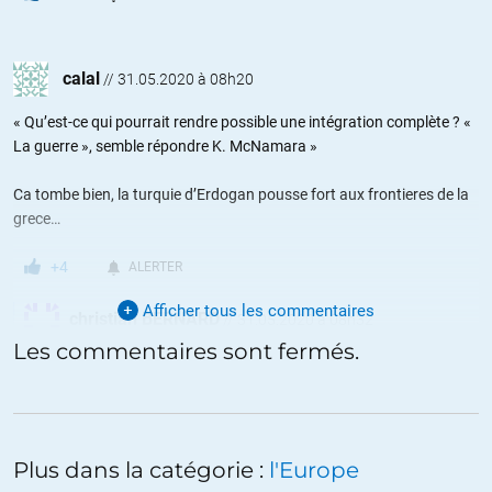
calal
//
31.05.2020 à 08h20
« Qu’est-ce qui pourrait rendre possible une intégration complète ? «
La guerre », semble répondre K. McNamara »
Ca tombe bien, la turquie d’Erdogan pousse fort aux frontieres de la
grece…
+4
ALERTER
Afficher tous les commentaires
christian BERNARD
//
31.05.2020 à 08h32
Les commentaires sont fermés.
. Je pense que l’article vise plutôt une guerre interne, et non une
guerre vis-à-vis d’un pays extérieur à la zone pour laquelle on
envisage une création monétaire unique…
+7
ALERTER
Plus dans la catégorie :
l'Europe