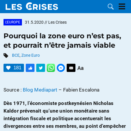
31.5.2020
// Les Crises
L'EUROPE
Pourquoi la zone euro n’est pas,
et pourrait n’être jamais viable
LES
BCE
,
Zone Euro
DOSSIERS
CATÉGORIES
181
MOTS CLÉS
Source :
Blog Mediapart
– Fabien Escalona
NOUS
Dès 1971, l’économiste postkeynésien Nicholas
CONTACTER
FAIRE UN
Kaldor prévenait qu’une union monétaire sans
intégration fiscale et politique accentuerait les
DON
divergences entre ses membres, au point d’empêcher