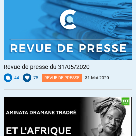
+15
ALERTER
visiteur
//
31.05.2020 à 11h13
Troisième exemple : l’Allemagne.
La Confédération Germanique née après les guerres
napoléoniennes (et qui incluait l’Autriche, le Luxembourg, le
Liechtenstein), se construisit par une unification des poids et
Revue de presse du 31/05/2020
mesures, une union douanière, et une union monétaire. Cette
dernière était imparfaite : il en était résulté trois systèmes
44
75
REVUE DE PRESSE
31.Mai.2020
monétaires (centrés sur le taler prussien, le florin des états du
sud, et le florin autrichien), et seule la monnaie métallique (au
contraire des billets de banque) était compatible et régulée.
Politiquement les conflits étaient nombreux (entre Autriche et
Prusse, libéraux et réactionnaires, catholiques et protestants).
Il fallut une guerre civile, connue sous le nom de guerre austro-
prussienne, plus correctement appelée Deutscher Krieg dans