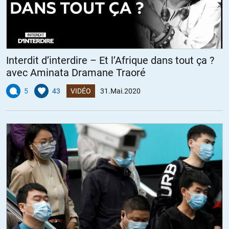
l’historiographie germanophone, qui opposait aussi les alliés de
l’un (Bavière, Hesse, Baden, Württemberg, Liechtenstein, etc) à
ceux de l’autre (Hambourg, Brême, Lübeck, Brunswick…) pour
aboutir à une unification. L’Autriche en fut expulsée, le
Luxembourg et le Liechtenstein se tinrent au dehors.
Interdit d’interdire – Et l’Afrique dans tout ça ?
La guerre civile ayant laissé des traces, il fallut encore une guerre
avec Aminata Dramane Traoré
avec la France — et l’annexion des territoires germaniques de
5
43
VIDÉO
31.Mai.2020
celle-ci — pour parachever l’unification allemande — et monétaire
avec le Reichsmark (introduit en 1871).
+10
ALERTER
Logique
//
01.06.2020 à 00h00
« la guerre de Sécession et la guerre du Sonderbund. Dans les
deux cas, il s’agissait de transformer une confédération en
fédération. »