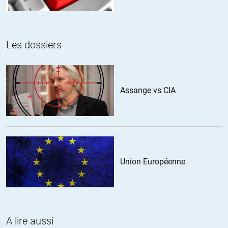
compétent que moi).
Bien évidemment, des objectifs politiques (intérieurs et extérieurs)
pour A Merkel et E Macron se superposent à celle-ci.
Les dossiers
+5
ALERTER
barbe
//
31.05.2020 à 11h40
Assange vs CIA
http://www.lacrisedesannees2010.com/2020/05/bce-et-dettes-
d-etats-beaucoup-d-economistes-semblent-ignorer-ce-qu-est-
une-banque-centrale.html
+5
ALERTER
Union Européenne
Blabla
//
31.05.2020 à 17h29
Communication toujours, le soi disant eurobond n’est qu’un
endettement de l’UE à rembourser par chaque état membre
A lire aussi
proportionnellement à sa participation à l’UE, qui recevra