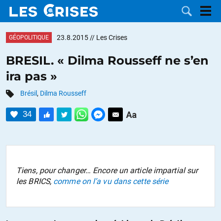
23.8.2015
// Les Crises
GÉOPOLITIQUE
BRESIL. « Dilma Rousseff ne s’en
ira pas »
LES
Brésil
,
Dilma Rousseff
DOSSIERS
CATÉGORIES
34
MOTS CLÉS
NOUS
Tiens, pour changer… Encore un article impartial sur
les BRICS,
comme on l’a vu dans cette série
CONTACTER
FAIRE UN
DON