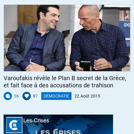
prison préventive ?
C’est une leçon pour nos démocraties.
Je voudrais enfin terminer sur l’opinion portée sur GLOBO. Ce
media a soutenu assez directement Lula et Dilma du temps ou tout
allait bien et qu’il n’y avait pas de perspectives de changement de
parti dominant. Aujourd’hui que la rue se lève, que les jeunes (les
consommateurs de demain de Globo) se révoltent, il est bien temps
pour Globo de retourner sa veste.
+14
ALERTER
Varoufakis révèle le Plan B secret de la Grèce,
Lysbethe Lévy
//
23.08.2015 à 09h31
et fait face à des accusations de trahison
Lula a trahi son peuple a un niveau élevé hélas, l’argent l’a
36
87
DÉMOCRATIE
22.Août.2015
corrompu alors qu’il était le favori du peuple. Tout le monde ne
peux pas être « Chavez » !
+8
ALERTER
Gilles