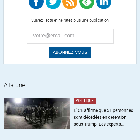
Mor
//
23.08.2015 à 15h11
Suivez l'actu et ne ratez plus une publication
Charles, querido coxinha, informez-vous, svp.
– économie brésilienne de 1995 à 2014 :
http://lebresilentraduction.tumblr.com/post/127381129097/un-
portrait-de-l%C3%A9conomie-br%C3%A9silienne-de-ces-vingt
– l’idée de la démocratie au Tucanistan :
http://lebresilentraduction.tumblr.com/post/126741259157/ce-
nest-pas-facile-d%C3%AAtre-coxinha-au
– lutte contre la corruption ou contre le PT ? :
http://lebresilentraduction.tumblr.com/post/126235702977/cest-
A la une
le-moment-de-d%C3%A9noncer-au-monde-le-coup
– exemplarité de la justice brésilienne :
POLITIQUE
http://lebresilentraduction.tumblr.com/post/122475579152/br%C3
qui-ramassera-les-morceaux-blog-de
L’ICE affirme que 51 personnes
sont décédées en détention
Sans parler des tonnes de photos montrant de sympathiques
sous Trump. Les experts
mémés portant des pancartes lamentant de ne pas les avoir tous
estiment ce chiffre sous-estimé
pendus en 1964, d’avoir libéré Dilma Roussef au lieu de la