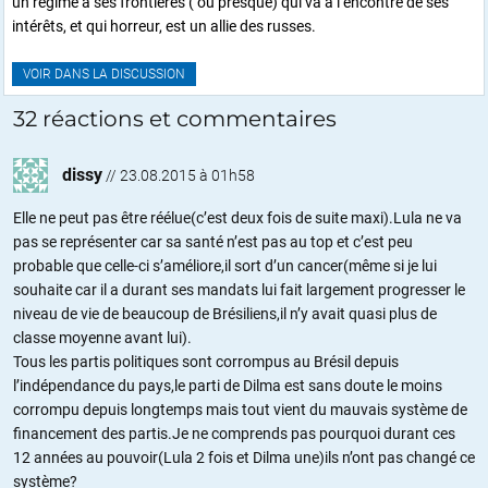
un regime a ses frontieres ( ou presque) qui va a l’encontre de ses
intérêts, et qui horreur, est un allie des russes.
VOIR DANS LA DISCUSSION
32 réactions et commentaires
dissy
//
23.08.2015 à 01h58
Elle ne peut pas être réélue(c’est deux fois de suite maxi).Lula ne va
pas se représenter car sa santé n’est pas au top et c’est peu
probable que celle-ci s’améliore,il sort d’un cancer(même si je lui
souhaite car il a durant ses mandats lui fait largement progresser le
niveau de vie de beaucoup de Brésiliens,il n’y avait quasi plus de
classe moyenne avant lui).
Tous les partis politiques sont corrompus au Brésil depuis
l’indépendance du pays,le parti de Dilma est sans doute le moins
corrompu depuis longtemps mais tout vient du mauvais système de
financement des partis.Je ne comprends pas pourquoi durant ces
12 années au pouvoir(Lula 2 fois et Dilma une)ils n’ont pas changé ce
système?