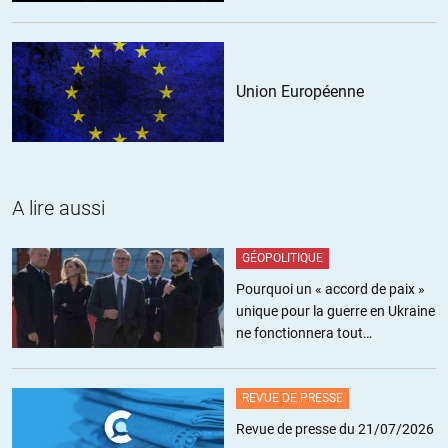
Wilmotte Karim
//
23.08.2015 à 12h50
« Je n’ai pas compris le point commun avec la manif pour tous
Union Européenne
que vous faites ? »
Des convergences sociologiques (et donc, idéologiques)?
+3
ALERTER
A lire aussi
Perret
//
23.08.2015 à 14h48
Vous pensez que ceux qui suivaient la Manif pour Tous sont
GÉOPOLITIQUE
idéologiquement liés au Grand Orient du Brésil (reliée à la FM
Pourquoi un « accord de paix »
anglo-saxonne, c’est une obédience, à l’origine militaire, fondée
unique pour la guerre en Ukraine
par le Maréchal de Caxias et qui structure la droite libérale
ne fonctionnera tout
brésilienne ainsi que la gauche du même tonneau) ? Je suis
simplement pas
avide de connaître vos sources.
REVUE DE PRESSE
+3
Revue de presse du 21/07/2026