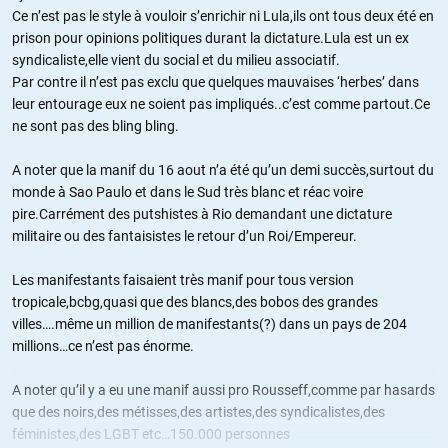
Ce n’est pas le style à vouloir s’enrichir ni Lula,ils ont tous deux été en
prison pour opinions politiques durant la dictature.Lula est un ex
syndicaliste,elle vient du social et du milieu associatif.
Par contre il n’est pas exclu que quelques mauvaises ‘herbes’ dans
leur entourage eux ne soient pas impliqués..c’est comme partout.Ce
ne sont pas des bling bling.
A noter que la manif du 16 aout n’a été qu’un demi succès,surtout du
monde à Sao Paulo et dans le Sud très blanc et réac voire
pire.Carrément des putshistes à Rio demandant une dictature
militaire ou des fantaisistes le retour d’un Roi/Empereur.
Les manifestants faisaient très manif pour tous version
tropicale,bcbg,quasi que des blancs,des bobos des grandes
villes….même un million de manifestants(?) dans un pays de 204
millions…ce n’est pas énorme.
A noter qu’il y a eu une manif aussi pro Rousseff,comme par hasards
que des noirs,des métisses,des artistes,des syndicalistes,des
féministes,des LGBT etc…150.000 personnes