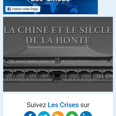
//
23.08.2015 à 10h43
« Le vrai problème du gouvernement aujourd’hui est l’héritage
de la politique de Lula, ancien Président. Ses deux mandats ont
été marqués par des progrès sociaux et démocratique
significatifs, 40 millions de brésiliens sont sortis de la pauvreté.
Le niveau d’enrichissement social ne cessait de croître. »
« Elle subit de fortes pressions autour d’elle en ce moment.
L’objectif des partis de droite est d’obliger Madame Rousseff à
mettre en place la politique qu’ils soutiennent, et d’éviter un
nouveau mandat de Lula. La popularité de l’ex-président n’a
jamais été aussi grande, il y a de forte chance qu’il se représente
en 2018. La droite veut empêcher cela »
Et vous trouvez que Lula a trahi son peuple !!! Dans ce cas,
pensez vous que le peuple Brésilien est assez « con » pour réélire
Lula en 2018 ??
Suivez
Les Crises
sur
+8