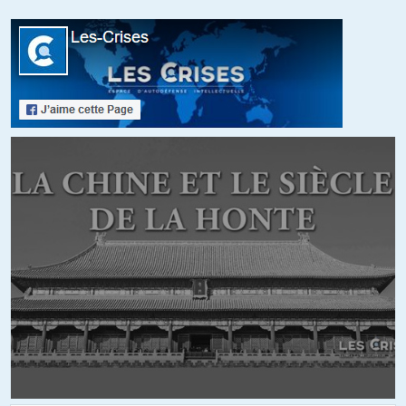
coordination-dathenes-participation-lupr-lepam-lipu-aux-elections-
europeennes
Ils ne sont pas seuls, nous ne sommes pas seuls.
+11
ALERTER
FifiBrind_acier
//
22.08.2015 à 18h55
Maria,
Je vous trouve excessive. Varoufakis dit clairement les choses,
c’est sans doute le seul dans cette affaire: » Nous avons trahi la
majorité des Grecs. » Il est cohérent, il a démissionné.
La majorité de Syriza était contre une sortie de l’ euro.
Varoufakis a fait son travail de Ministre des Finances, il faut lui
rendre ce mérite.
Il a essayé de mettre en place un système qui permette à l’économie
grecque de survivre si la Grèce était exclue de la zone euro. Car