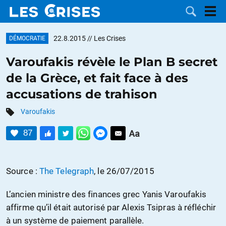
22.8.2015
// Les Crises
DÉMOCRATIE
Varoufakis révèle le Plan B secret
de la Grèce, et fait face à des
LES
accusations de trahison
DOSSIERS
CATÉGORIES
Varoufakis
87
MOTS CLÉS
NOUS
Source :
The Telegraph
, le 26/07/2015
CONTACTER
FAIRE UN
L’ancien ministre des finances grec Yanis Varoufakis
affirme qu’il était autorisé par Alexis Tsipras à réfléchir
DON
à un système de paiement parallèle.