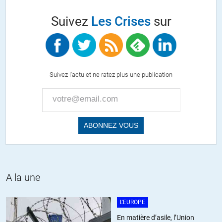
c’était bien la menace qui a été agitée pendant 6 mois.
Suivez
Les Crises
sur
Si la Grèce avait été exclue de la zone euro, sans que rien n’ait été
prévu, vous auriez dit qu’il était incompétent. Il a fait son boulot,
c’est tout.
La question reste à poser à Tsipras, savoir pourquoi il n’a pas été
jusqu’au bout du plan B?
Suivez l'actu et ne ratez plus une publication
Car la décision de rester dans l’euro, c’est Tsipras qui l’a prise.
+8
ALERTER
DCM
//
22.08.2015 à 21h04
Vous oublier Zoé, la Présidente du Parlement Grec qui devrait sortir
de sa boite dans pas longtemps.
A la une
+3
ALERTER
L'EUROPE
En matière d’asile, l’Union