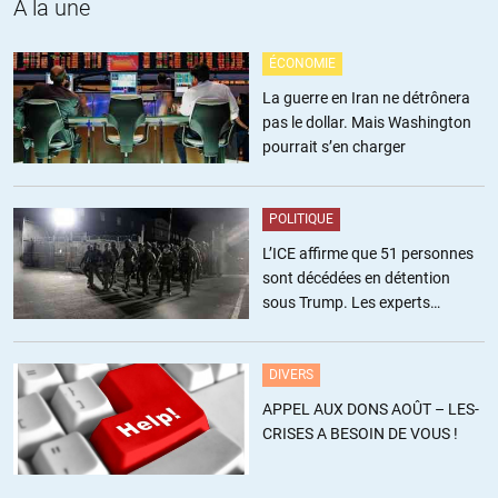
A la une
de partager équitablement le fardeau de secourir ces
réfugiés… leur préférant murs, clôtures et barbelés.
ÉCONOMIE
C’est en cela que l’UE et ses états membres se déshonorent
La guerre en Iran ne détrônera
devant le monde entier qui jamais n’oubliera cet
pas le dollar. Mais Washington
effondrement des valeurs et cet obscurcissement des
pourrait s’en charger
Lumières européennes. L’Europe n’est même plus l’ombre
d’elle-même.
POLITIQUE
+2
L’ICE affirme que 51 personnes
sont décédées en détention
sous Trump. Les experts
christian gedeon
//
21.03.2016 à 12h23
estiment ce chiffre sous-estimé
Oui… et alors? Où est le problème? Je ne comprends pas où
DIVERS
vous voulez en venir.
APPEL AUX DONS AOÛT – LES-
CRISES A BESOIN DE VOUS !