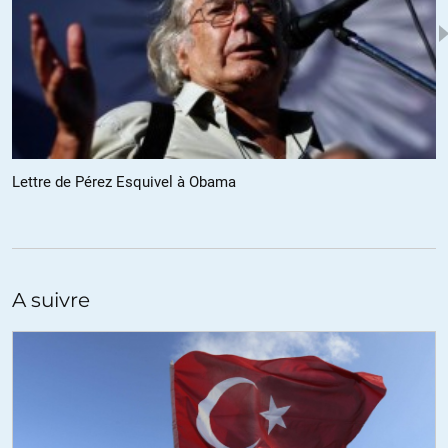
Je n’ai pas trouvé à quoi renvoie l’* collée à « capoter » dans le titre.
+41
ALERTER
Louis Robert
//
19.03.2016 à 03h49
@ EchoGMT7
Lettre de Pérez Esquivel à Obama
1. La générosité traditionnelle des Canadiens à accueillir des
réfugiés ne doit rien à ces « grands espaces » canadiens… qui ne
font qu’enrichir l’imagination française: pas plus dans le cas des
Syriens que dans celui, avant eux, des Américains au lendemain du
11 septembre, des Haïtiens victimes de tremblements de terre, des
A suivre
« boat people » vietnamiens, des milliers de jeunes Américains
fuyant la conscription et la guerre au Vietnam, ou des Hongrois en
1956…
2. De tout temps, la générosité demeure une valeur humaine
essentielle, fondamentale, qui se manifeste et que chacun déploie