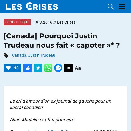
19.3.2016
// Les Crises
GÉOPOLITIQUE
[Canada] Pourquoi Justin
Trudeau nous fait « capoter »* ?
LES
Canada
,
Justin Trudeau
DOSSIERS
CATÉGORIES
64
MOTS CLÉS
NOUS
Le cri d’amour d’un ex-journal de gauche pour un
libéral canadien
CONTACTER
FAIRE UN
Alain Madelin est fait pour eux…
DON