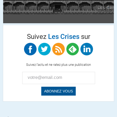
renouvellement de visa parle de lui-même…
+3
Louis Robert
//
21.03.2016 à 00h46
Suivez
Les Crises
sur
@ Manu
Il n’y a rien de déshonorant ni même de tout simplement
problématique à sélectionner les réfugiés. Là n’est pas la
question.
Suivez l'actu et ne ratez plus une publication
Les problèmes de l’UE et de ses états membres sont de
refuser d’accueillir les réfugiés, de laisser à d’autres états la
responsabilité de les accueillir et de les protéger, de refuser
de prendre leurs responsabilités en la matière, de violer ce
faisant les lois et conventions internationales sur les droits
de l’homme, de refuser de coopérer entre états, de ne même
pas prendre l’initiative humanitaire de se coordonner avec
l’ensemble de la communauté internationale (la vraie!) afin