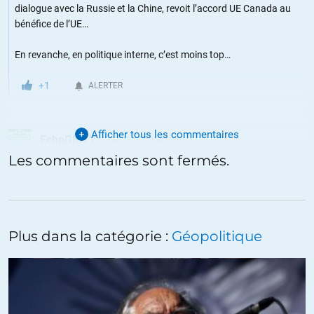
dialogue avec la Russie et la Chine, revoit l’accord UE Canada au
bénéfice de l’UE…
En revanche, en politique interne, c’est moins top…
+1
ALERTER
Afficher tous les commentaires
EchoGMT7
//
19.03.2016 à 02h03
Les commentaires sont fermés.
Nouvelle campagne de com hollywoodienne pour bisounours.
Le Canada vu ses grands espaces peut se permettre des générosités
insupportables pour d’autres pays.
Avec 3,6 hab/km² et 7% de chômage, l’immigration CHOISIE est une
Plus dans la catégorie :
Géopolitique
aubaine. Ce sont d’ailleurs des familles qui sont accueillies, car elles
sont plus faciles à intégrer que le « tout-venant » circulant en Europe.
Pour le reste, c’est de l’emballage cadeau rose bonbon et teneur en
THC garantie.