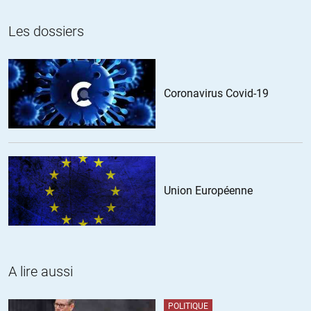
Nicolas
//
22.03.2016 à 16h55
Les dossiers
Je confirme, j’ai regardé les critère de nationalisation
canadienne, il demande bien le pays d’origine, les
compétences ainsi que le métier que nous exerssons.
Coronavirus Covid-19
christian gedeon
//
21.03.2016 à 12h27
Ce que les USA ne peuvent pas faire ouvertement…ben,les
Union Européenne
« canadiens » le font,subrepticement…en bons relais de la
politique US.Ce n’est pas d’aujourd’hui…
ALERTER
A lire aussi
christian gedeon
//
21.03.2016 à 12h30
POLITIQUE