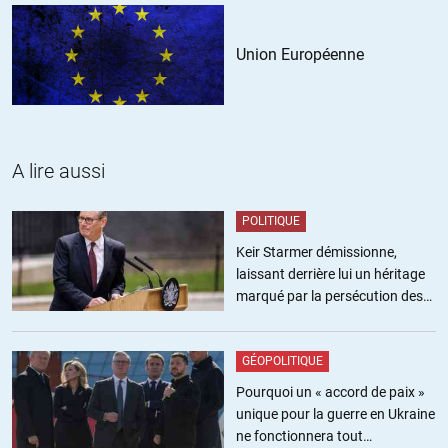
engagements-apres-le-vote-separatiste/533662.rom
Union Européenne
Ukraine: Hollande appelle Poutine à ne pas reconnaître le vote
séparatiste
http://www.romandie.com/news/Ukraine-Hollande-appelle-Poutine-
a-ne-pas-reconnaitre-le-vote/533644.rom
A lire aussi
Tiens avez-vous remarqué,on ne parle plus jamais de ‘rendre la
Crimée’?
POLITIQUE
Keir Starmer démissionne,
ALERTER
laissant derrière lui un héritage
marqué par la persécution des
Louis JULIA
//
03.11.2014 à 21h05
militants pro-palestiniens
oui, et dans une dépêche de l’AFP, j’ai lu ‘la Crimée annexée », alors
qu’avant on trouvait plutôt « Crimée occupée ». Prise de
GÉOPOLITIQUE
consecience?
Pourquoi un « accord de paix »
unique pour la guerre en Ukraine
ALERTER
ne fonctionnera tout