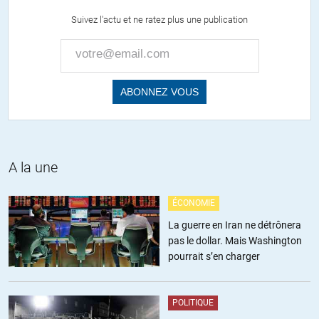
nationaliste traditionnel avec des valeurs locales. (donc c’est la
Suivez l'actu et ne ratez plus une publication
montée des aspiration nationaliste européen qui domine la classe
politique et l’assemblée des lobbyistes)
Pour ma part je croyais qu’on assistait à la mondialisation et pas
à la création d’un nouvelle empire avec de vrais aspirations
nationale (ça me fait soucis)
ALERTER
A la une
dupontg
//
03.11.2014 à 21h55
ÉCONOMIE
certains preferent jeûner avec les aigles que de picorer avec les
La guerre en Iran ne détrônera
poules…
pas le dollar. Mais Washington
sans doute ce que nous sommes devenus…un elevage de poules en
pourrait s’en charger
batterie.
ALERTER
POLITIQUE