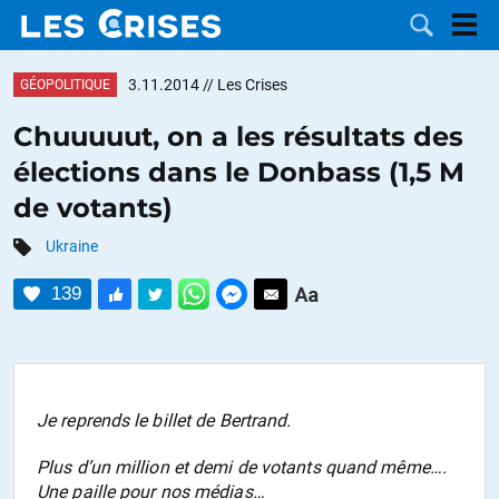
3.11.2014
// Les Crises
GÉOPOLITIQUE
Chuuuuut, on a les résultats des
élections dans le Donbass (1,5 M
LES
de votants)
DOSSIERS
CATÉGORIES
Ukraine
139
MOTS CLÉS
NOUS
CONTACTER
FAIRE UN
Je reprends le billet de Bertrand.
Plus d’un million et demi de votants quand même….
DON
Une paille pour nos médias…