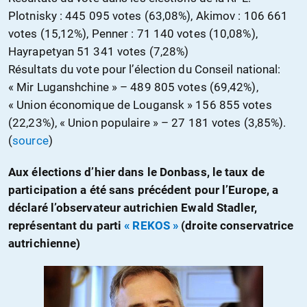
Plotnisky : 445 095 votes (63,08%), Akimov : 106 661
votes (15,12%), Penner : 71 140 votes (10,08%),
Hayrapetyan 51 341 votes (7,28%)
Résultats du vote pour l’élection du Conseil national:
« Mir Luganshchine » – 489 805 votes (69,42%),
« Union économique de Lougansk » 156 855 votes
(22,23%), « Union populaire » – 27 181 votes (3,85%).
(
source
)
Aux élections d’hier dans le Donbass, le taux de
participation a été sans précédent pour l’Europe, a
déclaré l’observateur autrichien Ewald Stadler,
représentant du parti
« REKOS »
(droite conservatrice
autrichienne)