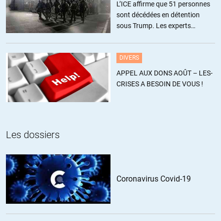
L’ICE affirme que 51 personnes
sont décédées en détention
vérité2014
//
03.11.2014 à 19h53
sous Trump. Les experts
estiment ce chiffre sous-estimé
Le prétexte pour relancer la guerre est déja trouvé:
DIVERS
ALERTE – Les séparatistes ont violé les accords de paix, l’Ukraine va
APPEL AUX DONS AOÛT – LES-
réagir
CRISES A BESOIN DE VOUS !
L’Ukraine va revoir ses engagements prévus par le plan de paix pour
l’Est rebelle, qui a été grossièrement violé par le déroulement
dimanche des élections séparatistes, a déclaré lundi le président
Petro Porochenko.
Les dossiers
Ces pseudo-élections sont une violation grossière du protocole de
Minsk du 5 septembre conclu entre Kiev et les séparatistes, a déclaré
M. Porochenko dans un discours à la nation, promettant de revoir le
Coronavirus Covid-19
plan d’action de Kiev et notamment de supprimer la loi sur le statut
spécial des régions rebelles votée dans le cadre de ce plan de paix.
http://www.romandie.com/news/LUkraine-va-revoir-ses-