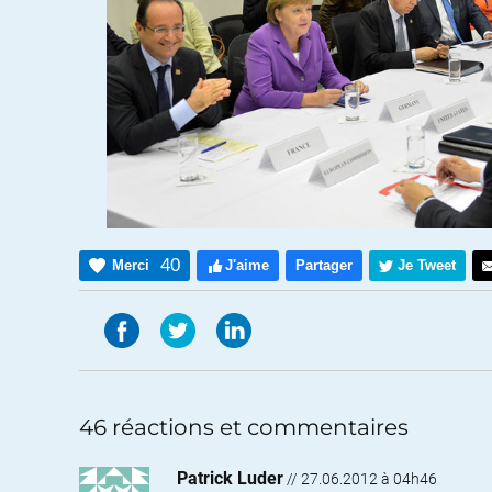
40
Merci
J'aime
Partager
Je Tweet
46 réactions et commentaires
Patrick Luder
//
27.06.2012 à 04h46