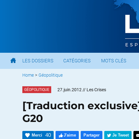
LES DOSSIERS
CATÉGORIES
MOTS CLÉS
Home
>
Géopolitique
27.juin.2012
// Les Crises
GÉOPOLITIQUE
[Traduction exclusive
G20
40
Merci
J'aime
Partager
Je Tweet