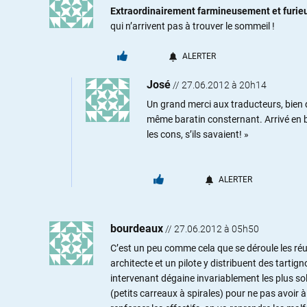
Extraordinairement farmineusement et furie
qui n’arrivent pas à trouver le sommeil !
ALERTER
José
//
27.06.2012 à 20h14
Un grand merci aux traducteurs, bien q
même baratin consternant. Arrivé en b
les cons, s’ils savaient! »
ALERTER
bourdeaux
//
27.06.2012 à 05h50
C’est un peu comme cela que se déroule les réun
architecte et un pilote y distribuent des tartign
intervenant dégaine invariablement les plus so
(petits carreaux à spirales) pour ne pas avoir à 