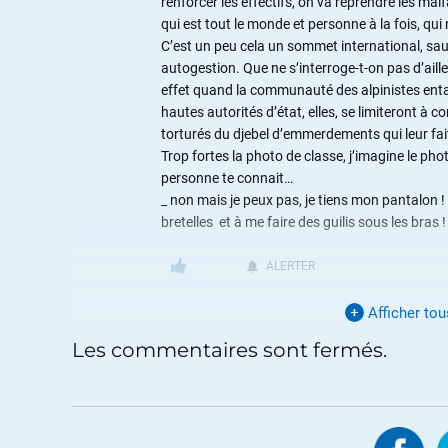
renforcer les effectifs, on va reprendre les mal
qui est tout le monde et personne à la fois, qui 
C’est un peu cela un sommet international, sauf q
autogestion. Que ne s’interroge-t-on pas d’ail
effet quand la communauté des alpinistes enta
hautes autorités d’état, elles, se limiteront à
torturés du djebel d’emmerdements qui leur fai
Trop fortes la photo de classe, j’imagine le ph
personne te connait…
_ non mais je peux pas, je tiens mon pantalon
bretelles et à me faire des guilis sous les bras !
ALERTER
Afficher to
Patsux
//
27.06.2012 à 05h53
Les commentaires sont fermés.
Je ne sais pas ce que l’histoire va retenir de cet
ALERTER