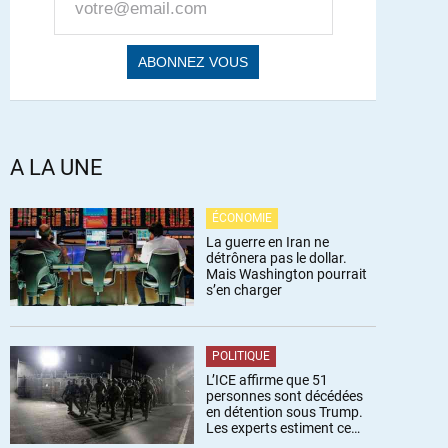
A LA UNE
ÉCONOMIE
La guerre en Iran ne
détrônera pas le dollar.
Mais Washington pourrait
s’en charger
POLITIQUE
L’ICE affirme que 51
personnes sont décédées
en détention sous Trump.
Les experts estiment ce
chiffre sous-estimé