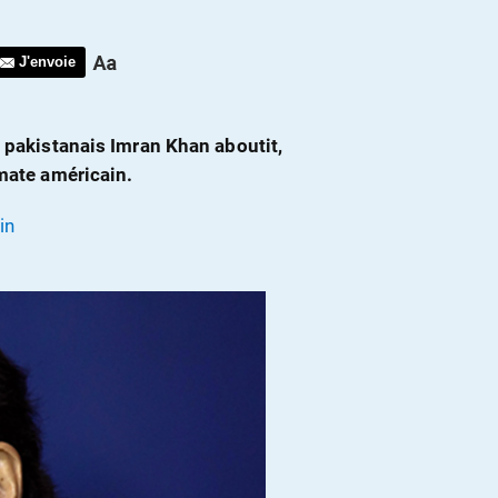
J'envoie
e pakistanais Imran Khan aboutit,
omate américain.
in