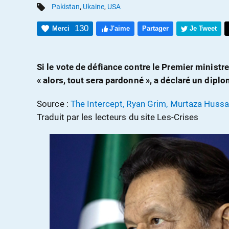
Pakistan
,
Ukaine
,
USA
130
Merci
J'aime
Partager
Je Tweet
Si le vote de défiance contre le Premier ministr
« alors, tout sera pardonné », a déclaré un dipl
Source :
The Intercept, Ryan Grim, Murtaza Hussa
Traduit par les lecteurs du site Les-Crises