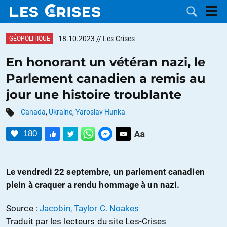
18.10.2023
// Les Crises
GÉOPOLITIQUE
En honorant un vétéran nazi, le
Parlement canadien a remis au
LES
jour une histoire troublante
DOSSIERS
CATÉGORIES
Canada
,
Ukraine
,
Yaroslav Hunka
180
MOTS CLÉS
NOUS
Le vendredi 22 septembre, un parlement canadien
plein à craquer a rendu hommage à un nazi.
CONTACTER
FAIRE UN
Source :
Jacobin, Taylor C. Noakes
DON
Traduit par les lecteurs du site Les-Crises