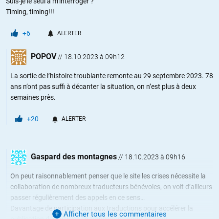
Suis-je le seul à m’interroger ?
Timing, timing!!!
+6
ALERTER
POPOV
//
18.10.2023 à 09h12
La sortie de l’histoire troublante remonte au 29 septembre 2023. 78
ans n’ont pas suffi à décanter la situation, on n’est plus à deux
semaines près.
+20
ALERTER
Gaspard des montagnes
//
18.10.2023 à 09h16
On peut raisonnablement penser que le site les crises nécessite la
collaboration de nombreux traducteurs bénévoles, on voit d’ailleurs
passer régulièrement des appels en ce sens…
Davantage de participation aux traductions pour accélérer la
Afficher tous les commentaires
publication des articles en français, ca pourrait aider